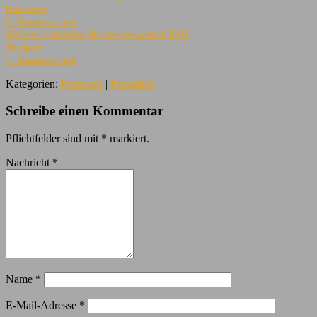
Hamburg
2. Staatsexamen
Wissenschaftliche Mitarbeiter w/m/d IP/IT
Stuttgart
1. Staatsexamen
Kategorien:
Potpourri
|
Permalink
Schreibe einen Kommentar
Pflichtfelder sind mit
*
markiert.
Nachricht
*
Name
*
E-Mail-Adresse
*