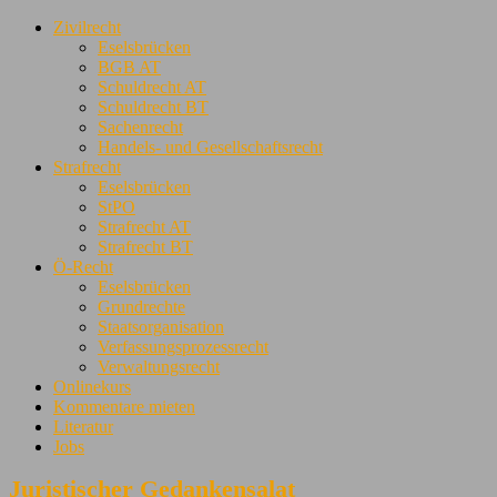
Zivilrecht
Eselsbrücken
BGB AT
Schuldrecht AT
Schuldrecht BT
Sachenrecht
Handels- und Gesellschaftsrecht
Strafrecht
Eselsbrücken
StPO
Strafrecht AT
Strafrecht BT
Ö-Recht
Eselsbrücken
Grundrechte
Staatsorganisation
Verfassungsprozessrecht
Verwaltungsrecht
Onlinekurs
Kommentare mieten
Literatur
Jobs
Juristischer Gedankensalat