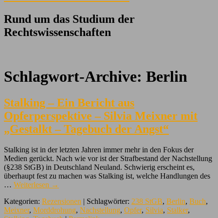
Rund um das Studium der
Rechtswissenschaften
Schlagwort-Archive:
Berlin
Stalking – Ein Bericht aus
Opferperspektive – Silvia Meixner mit
„Gestalkt – Tagebuch der Angst“
Stalking ist in der letzten Jahren immer mehr in den Fokus der
Medien gerückt. Nach wie vor ist der Strafbestand der Nachstellung
(§238 StGB) in Deutschland Neuland. Schwierig erscheint es,
überhaupt fest zu machen was Stalking ist, welche Handlungen des
…
Weiterlesen
→
Kategorien:
Rezensionen
| Schlagwörter:
238 StGB
,
Berlin
,
Buch
,
Meixner
,
Morddrohung
,
Nachstellung
,
Opfer
,
Silvia
,
Stalker
,