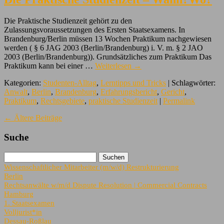
Die Praktische Studienzeit gehört zu den
Zulassungsvoraussetzungen des Ersten Staatsexamens. In
Brandenburg/Berlin müssen 13 Wochen Praktikum nachgewiesen
werden ( § 6 JAG 2003 (Berlin/Brandenburg) i. V. m. § 2 JAO
2003 (Berlin/Brandenburg)). Grundsätzliches zum Praktikum Das
Praktikum kann bei einer …
Weiterlesen
→
Kategorien:
Studenten-Alltag
,
Lerntipps und Tricks
| Schlagwörter:
Anwalt
,
Berlin
,
Brandenburg
,
Erfahrungsbericht
,
Gericht
,
Praktikum
,
Rechtsgebiete
,
praktische Studienzeit
|
Permalink
←
Ältere Beiträge
Suche
Wissenschaftlicher Mitarbeiter (m/w/d) Restrukturierung
Berlin
Rechtsanwälte w/m/d Dispute Resolution | Commercial Contracts
Hamburg
1. Staatsexamen
Volljurist*in
Dessau-Roßlau