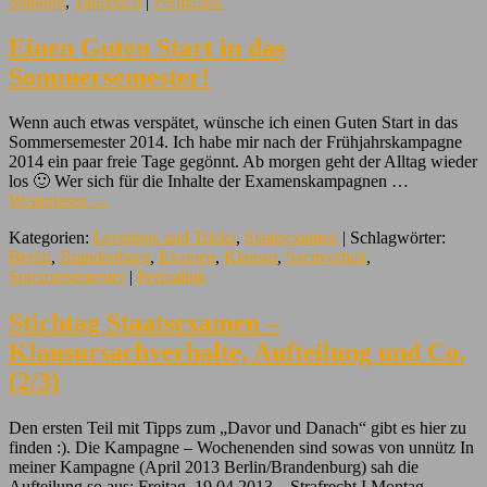
Stalking
,
Tagebuch
|
Permalink
Einen Guten Start in das
Sommersemester!
Wenn auch etwas verspätet, wünsche ich einen Guten Start in das
Sommersemester 2014. Ich habe mir nach der Frühjahrskampagne
2014 ein paar freie Tage gegönnt. Ab morgen geht der Alltag wieder
los 🙂 Wer sich für die Inhalte der Examenskampagnen …
Weiterlesen
→
Kategorien:
Lerntipps und Tricks
,
Staatsexamen
| Schlagwörter:
Berlin
,
Brandenburg
,
Examen
,
Klausur
,
Sachverhalt
,
Sommersemester
|
Permalink
Stichtag Staatsexamen –
Klausursachverhalte, Aufteilung und Co.
(2/3)
Den ersten Teil mit Tipps zum „Davor und Danach“ gibt es hier zu
finden :). Die Kampagne – Wochenenden sind sowas von unnütz In
meiner Kampagne (April 2013 Berlin/Brandenburg) sah die
Aufteilung so aus: Freitag, 19.04.2013 – Strafrecht I Montag, …