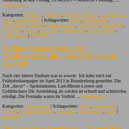
Weiterlesen
→
Kategorien:
Zivilrecht
,
Strafrecht
,
Öffentliches Recht
,
Lerntipps und
Tricks
,
Staatsexamen
| Schlagwörter:
Berlin
,
Brandenburg
,
Erbschleicher
,
Examen
,
Examensklausur
,
Fliesen Fall
,
Fraport Fall
,
Kampagne
,
Klausur
,
NPD Fall
,
Rechtsgebiete
,
Schwarzfahren
,
Staatsexamen
|
Permalink
Stichtag Staatsexamen – Ein
Erfahrungsbericht – Ablauf,Tipps und
Co. (1/3)
Nach vier Jahren Studium war es soweit: Ich habe mich zur
Frühjahrskampagne im April 2013 in Brandenburg gemeldet. Die
Zeit „davor“ – Spekulationen, Last-Minute-Lernen und
Gefühlschaos Die Anmeldung als solches ist schnell und schmerzlos
erledigt. Die Formalia waren im Vorfeld …
Weiterlesen
→
Kategorien:
Staatsexamen
| Schlagwörter:
Berlin
,
Brandenburg
,
Examen
,
Juristische Prüfung
,
Kampagne
,
Staatsexamen
,
Tipps
|
Permalink
Die Praktische Studienzeit – Wann?Wo?