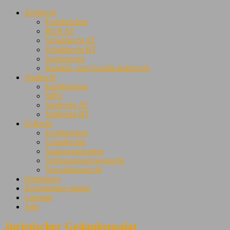
Zivilrecht
Eselsbrücken
BGB AT
Schuldrecht AT
Schuldrecht BT
Sachenrecht
Handels- und Gesellschaftsrecht
Strafrecht
Eselsbrücken
StPO
Strafrecht AT
Strafrecht BT
Ö-Recht
Eselsbrücken
Grundrechte
Staatsorganisation
Verfassungsprozessrecht
Verwaltungsrecht
Onlinekurs
Kommentare mieten
Literatur
Jobs
Juristischer Gedankensalat