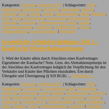
Kategorien:
Zivilrecht
,
Schuldrecht BT
| Schlagwörter:
BGB
,
Definitionen
,
Karteikarten
,
Kaufrecht
,
Kaufvertrag
,
Klausur
,
Lehrbuch
,
Leihe
,
Lernen
,
Mangel
,
Meinungsstreit
,
Miete
,
Mietrecht
,
Pacht
,
Recht
,
Rechtsgebiete
,
Rechtsobjekt
,
Rechtssubjekt
,
Schemata
,
Schenkung
,
Schenkung unter Auflage
,
Schuld
,
Schuldanerkenntnis
,
Schuldrecht
,
Schuldrecht BT
,
Skript
,
Willenserklärung
,
Zweckschenkung
|
Permalink
Gesetzliche Schuldverhältnisse Teil 1 –
Kaufrecht Wiederholungsfragen
1. Wird der Käufer allein durch Abschluss eines Kaufvertrages
Eigentümer der Kaufsache? Nein. Gem. des Abstraktionsprinzips ist
der Abschluss des Kaufvertrages lediglich die Verpflichtung für den
Verkäufer und Käufer ihre Pflichten einzuhalten. Erst durch
Übergabe und Übereignung (§ 929 BGB) …
Weiterlesen
→
Kategorien:
Zivilrecht
,
Schuldrecht BT
| Schlagwörter:
BGB
,
Definitionen
,
Gesetzliche
,
Gewährleistung
,
Ikea
,
Karteikarten
,
Kaufrecht
,
Kaufvertrag
,
Lernen
,
Mangel
,
Meinungsstreit
,
Mietrecht
,
Recht
,
Rechtsgebiete
,
RechtsgeschÃ¤ft
,
Rechtsobjekt
,
Schemata
,
Schuldrecht
,
Schuldrecht BT
,
Schuldverhältnis
,
Schuldverhältnisse
,
Skript
,
Studium
,
Vertrag
,
Willenserklärung
,
Zivilrecht
|
Permalink