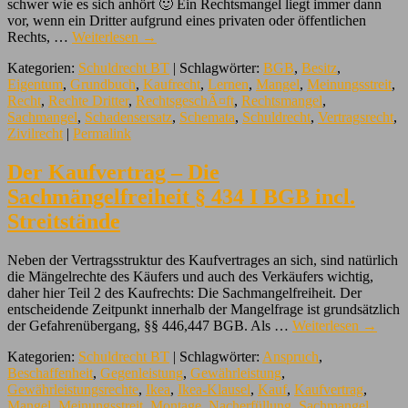
schwer wie es sich anhört 🙂 Ein Rechtsmangel liegt immer dann
vor, wenn ein Dritter aufgrund eines privaten oder öffentlichen
Rechts, …
Weiterlesen
→
Kategorien:
Schuldrecht BT
| Schlagwörter:
BGB
,
Besitz
,
Eigentum
,
Grundbuch
,
Kaufrecht
,
Lernen
,
Mangel
,
Meinungsstreit
,
Recht
,
Rechte Dritter
,
RechtsgeschÃ¤ft
,
Rechtsmangel
,
Sachmangel
,
Schadensersatz
,
Schemata
,
Schuldrecht
,
Vertragsrecht
,
Zivilrecht
|
Permalink
Der Kaufvertrag – Die
Sachmängelfreiheit § 434 I BGB incl.
Streitstände
Neben der Vertragsstruktur des Kaufvertrages an sich, sind natürlich
die Mängelrechte des Käufers und auch des Verkäufers wichtig,
daher hier Teil 2 des Kaufrechts: Die Sachmangelfreiheit. Der
entscheidende Zeitpunkt innerhalb der Mangelfrage ist grundsätzlich
der Gefahrenübergang, §§ 446,447 BGB. Als …
Weiterlesen
→
Kategorien:
Schuldrecht BT
| Schlagwörter:
Anspruch
,
Beschaffenheit
,
Gegenleistung
,
Gewährleistung
,
Gewährleistungsrechte
,
Ikea
,
Ikea-Klausel
,
Kauf
,
Kaufvertrag
,
Mangel
,
Meinungsstreit
,
Montage
,
Nacherfüllung
,
Sachmangel
,