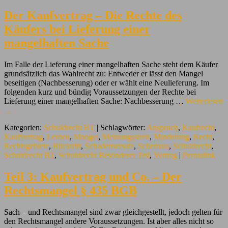
Der Kaufvertrag – Die Rechte des
Käufers bei Lieferung einer
mangelhaften Sache
Im Falle der Lieferung einer mangelhaften Sache steht dem Käufer
grundsätzlich das Wahlrecht zu: Entweder er lässt den Mangel
beseitigen (Nachbesserung) oder er wählt eine Neulieferung. Im
folgenden kurz und bündig Voraussetzungen der Rechte bei
Lieferung einer mangelhaften Sache: Nachbesserung …
Weiterlesen
→
Kategorien:
Schuldrecht BT
| Schlagwörter:
Anspruch
,
Kaufrecht
,
Kaufvertrag
,
Lernen
,
Mangel
,
Meinungsstreit
,
Minderung
,
Recht
,
Rechtsgebiete
,
Rücktritt
,
Schadensersatz
,
Schemata
,
Schuldrecht
,
Schuldrecht BT
,
Schuldrecht Besonderer Teil
,
Vertrag
|
Permalink
Teil 3: Kaufvertrag und Co. – Der
Rechtsmangel § 435 BGB
Sach – und Rechtsmangel sind zwar gleichgestellt, jedoch gelten für
den Rechtsmangel andere Voraussetzungen. Ist aber alles nicht so