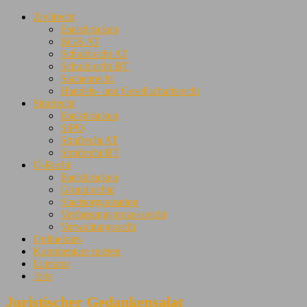
Zivilrecht
Eselsbrücken
BGB AT
Schuldrecht AT
Schuldrecht BT
Sachenrecht
Handels- und Gesellschaftsrecht
Strafrecht
Eselsbrücken
StPO
Strafrecht AT
Strafrecht BT
Ö-Recht
Eselsbrücken
Grundrechte
Staatsorganisation
Verfassungsprozessrecht
Verwaltungsrecht
Onlinekurs
Kommentare mieten
Literatur
Jobs
Juristischer Gedankensalat