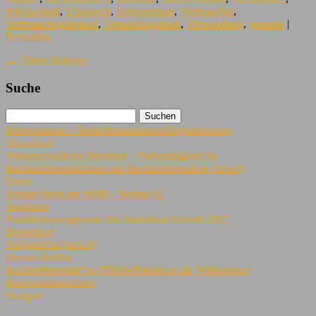
Stückschuld
,
Umtausch
,
Unternehmer
,
Verbraucher
,
Verbrauchsgüterkauf
,
Versendungskauf
,
Verwendung
,
garantie
|
Permalink
←
Ältere Beiträge
Suche
Referendariat – Telekommunikation/Digitalisierung
Düsseldorf
Wissenschaftliche Mitarbeit – Nebentätigkeit für
Rechtsreferendarinnen und Rechtsreferendare (m/w/d)
Essen
Juristin/Jurist am StMB – Referat 61
Augsburg
Praktikumsprogramm The Ambitious Growth 2027
Düsseldorf
Volljurist*in (m/w/d)
Dessau-Roßlau
Rechtsreferendar*in (Pflicht-Praktikum als Wahlstation)
Konzerndatenschutz
Stuttgart