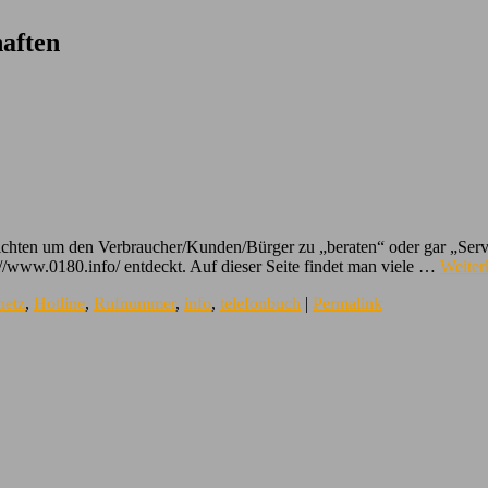
aften
richten um den Verbraucher/Kunden/Bürger zu „beraten“ oder gar „Servic
://www.0180.info/ entdeckt. Auf dieser Seite findet man viele …
Weiter
netz
,
Hotline
,
Rufnummer
,
info
,
telefonbuch
|
Permalink