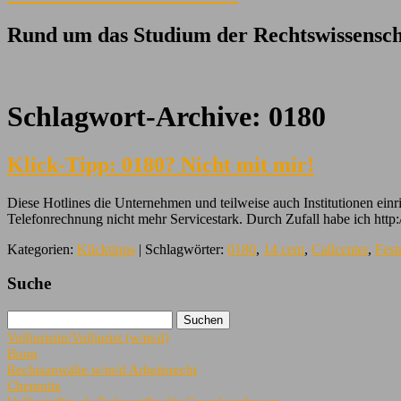
Rund um das Studium der Rechtswissensch
Schlagwort-Archive:
0180
Klick-Tipp: 0180? Nicht mit mir!
Diese Hotlines die Unternehmen und teilweise auch Institutionen ein
Telefonrechnung nicht mehr Servicestark. Durch Zufall habe ich http
Kategorien:
Klicktipps
| Schlagwörter:
0180
,
14 cent
,
Callcenter
,
Fest
Suche
Volljuristin/Volljurist (w/m/d)
Bonn
Rechtsanwälte w/m/d Arbeitsrecht
Chemnitz