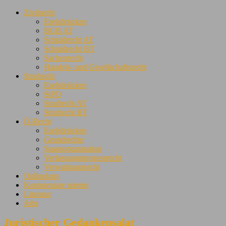
Zivilrecht
Eselsbrücken
BGB AT
Schuldrecht AT
Schuldrecht BT
Sachenrecht
Handels- und Gesellschaftsrecht
Strafrecht
Eselsbrücken
StPO
Strafrecht AT
Strafrecht BT
Ö-Recht
Eselsbrücken
Grundrechte
Staatsorganisation
Verfassungsprozessrecht
Verwaltungsrecht
Onlinekurs
Kommentare mieten
Literatur
Jobs
Juristischer Gedankensalat