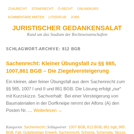
ZIVILRECHT
STRAFRECHT
Ö-RECHT
ONLINEKURS
KOMMENTARE MIETEN
LITERATUR
JOBS
JURISTISCHER GEDANKENSALAT
Rund um das Studium der Rechtswissenschaften
SCHLAGWORT-ARCHIVE:
812 BGB
Sachenrecht: Kleiner Übungsfall zu §§ 985,
1007,861 BGB – Die Ziegelversteigerung
Ein kleiner, aber feiner Übungsfall aus dem Sachenrecht zum
§§ 985, 1007 I und II und 861 BGB. Die Lösung erfolgt „nur“
mit Kurzskizze. Sachverhalt: Bei einer Versteigerung von
Baumaterialien in der Dorfkneipe nimmt der Alfons (A) den
Posten Nr. …
Weiterlesen
→
Kategorien:
Sachenrecht
| Schlagwörter:
1007 BGB
,
812 BGB
,
861 bgb
,
985
BGB
,
Fall
,
Gutgläubiger Erwerb
,
Sachenrecht
,
Schema
,
Schemata
,
Skizze
,