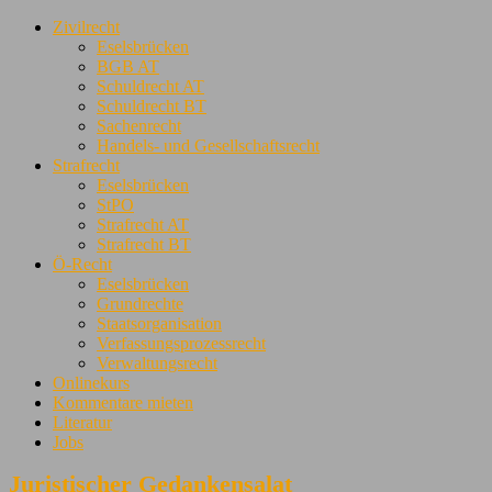
Zivilrecht
Eselsbrücken
BGB AT
Schuldrecht AT
Schuldrecht BT
Sachenrecht
Handels- und Gesellschaftsrecht
Strafrecht
Eselsbrücken
StPO
Strafrecht AT
Strafrecht BT
Ö-Recht
Eselsbrücken
Grundrechte
Staatsorganisation
Verfassungsprozessrecht
Verwaltungsrecht
Onlinekurs
Kommentare mieten
Literatur
Jobs
Juristischer Gedankensalat