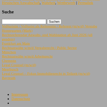
Hessischen Anwaltschaft
,
Wahrheit
,
Wettbewerb
|
Permalink
Suche
Volljuristin / Volljurist als Referentin / Referent (m/w/d) Vergabe
Hoppegarten (Mark)
Rechtsreferendar Anwalts- und Wahlstation ab Juni 2026 (all
genders)
Frankfurt am Main
Rechtsanwälte w/m/d Vergaberecht / Public Sector
München
Rechtsanwälte w/m/d Arbeitsrecht
Chemnitz
Legal Counsel (m/w/d)
Meerbusch
Legal Counsel – Fokus Immobilienrecht in Teilzeit (m/w/d)
Bayreuth
Impressum
Datenschutz