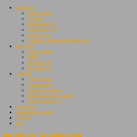
Zivilrecht
Eselsbrücken
BGB AT
Schuldrecht AT
Schuldrecht BT
Sachenrecht
Handels- und Gesellschaftsrecht
Strafrecht
Eselsbrücken
StPO
Strafrecht AT
Strafrecht BT
Ö-Recht
Eselsbrücken
Grundrechte
Staatsorganisation
Verfassungsprozessrecht
Verwaltungsrecht
Onlinekurs
Kommentare mieten
Literatur
Jobs
Juristischer Gedankensalat