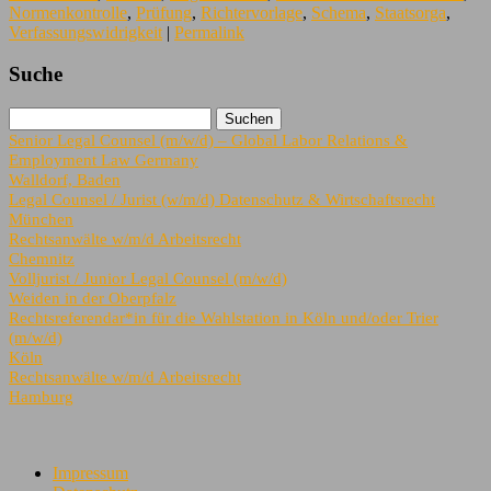
Normenkontrolle
,
Prüfung
,
Richtervorlage
,
Schema
,
Staatsorga
,
Verfassungswidrigkeit
|
Permalink
Suche
Senior Legal Counsel (m/w/d) – Global Labor Relations &
Employment Law Germany
Walldorf, Baden
Legal Counsel / Jurist (w/m/d) Datenschutz & Wirtschaftsrecht
München
Rechtsanwälte w/m/d Arbeitsrecht
Chemnitz
Volljurist / Junior Legal Counsel (m/w/d)
Weiden in der Oberpfalz
Rechtsreferendar*in für die Wahlstation in Köln und/oder Trier
(m/w/d)
Köln
Rechtsanwälte w/m/d Arbeitsrecht
Hamburg
Impressum