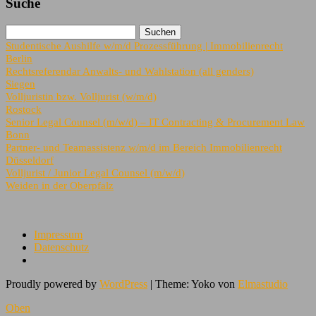
Suche
Studentische Aushilfe w/m/d Prozessführung | Immobilienrecht
Berlin
Rechtsreferendar Anwalts- und Wahlstation (all genders)
Siegen
Volljuristin bzw. Volljurist (w/m/d)
Rostock
Senior Legal Counsel (m/w/d) – IT Contracting & Procurement Law
Bonn
Partner- und Teamassistenz w/m/d im Bereich Immobilienrecht
Düsseldorf
Volljurist / Junior Legal Counsel (m/w/d)
Weiden in der Oberpfalz
Impressum
Datenschutz
Proudly powered by
WordPress
|
Theme: Yoko von
Elmastudio
Oben