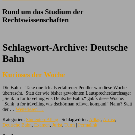
Rund um das Studium der
Rechtswissenschaften
Schlagwort-Archive:
Deutsche
Bahn
Kurioses der Woche
Die Bahn – Take one Ich als erfahrener Pendler war diese Woche
überrascht. Statt der wie bisher gewohnten Lautsprecherdurchsage:
„Senk ju for trävelling wis Deutsche Bahn.“ gab´s diese Woche:
„Senk ju for trävelling wis dschörman reilwei kompani“ Nanu? Statt
der …
Weiterlesen
→
Kategorien:
Studenten-Alltag
| Schlagwörter:
Alltag
,
Arriva
,
Deutsche Bahn
,
Examen
,
Jurist
,
Turm
|
Permalink