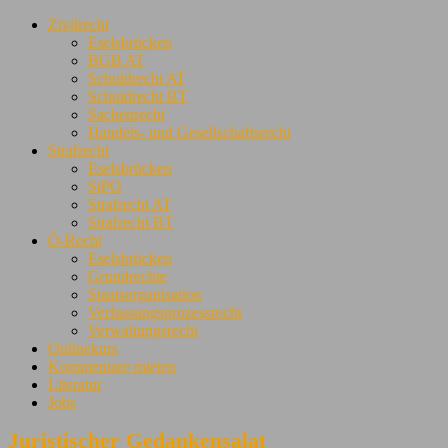
Zivilrecht
Eselsbrücken
BGB AT
Schuldrecht AT
Schuldrecht BT
Sachenrecht
Handels- und Gesellschaftsrecht
Strafrecht
Eselsbrücken
StPO
Strafrecht AT
Strafrecht BT
Ö-Recht
Eselsbrücken
Grundrechte
Staatsorganisation
Verfassungsprozessrecht
Verwaltungsrecht
Onlinekurs
Kommentare mieten
Literatur
Jobs
Juristischer Gedankensalat