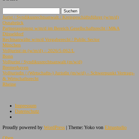
Jurist / Syndikusrechtsanwalt / Kreisgeschäftsführer (w/m/d)
Osnabrück
Partnerassistenz w/m/d im Bereich Gesellschaftsrecht | M&A
Düsseldorf
Rechtsanwälte w/m/d Vergaberecht / Public Sector
München
Volljurist/-in (w/m/d) – 2026/5-062/L
Bonn
Volljurist / Syndikusrechtsanwalt (m/w/d)
Bremerhaven
VolljuristIn / (Wirtschafts-) JuristIn (m/w/d) – Schwerpunkt Vertrags-
& Wirtschaftsrecht
Rheine
Impressum
Datenschutz
Proudly powered by
WordPress
|
Theme: Yoko von
Elmastudio
Oben