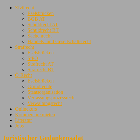
Zivilrecht
Eselsbrücken
BGB AT
Schuldrecht AT
Schuldrecht BT
Sachenrecht
Handels- und Gesellschaftsrecht
Strafrecht
Eselsbrücken
StPO
Strafrecht AT
Strafrecht BT
Ö-Recht
Eselsbrücken
Grundrechte
Staatsorganisation
Verfassungsprozessrecht
Verwaltungsrecht
Onlinekurs
Kommentare mieten
Literatur
Jobs
Juristischer Gedankensalat