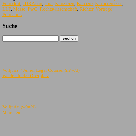
Frankfurt
,
JURAcon
,
Jura
,
Kanzleien
,
Karriere
,
Karrieremesse
,
LLP
,
Messe
,
PwC
,
Rechtswissenschaft
,
Richter
,
Vorträge
|
Permalink
Suche
Volljurist / Junior Legal Counsel (m/w/d)
Weiden in der Oberpfalz
Volljurist (w/m/d)
München