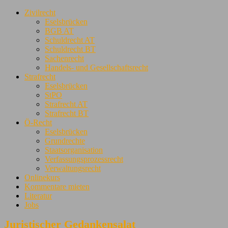
Zivilrecht
Eselsbrücken
BGB AT
Schuldrecht AT
Schuldrecht BT
Sachenrecht
Handels- und Gesellschaftsrecht
Strafrecht
Eselsbrücken
StPO
Strafrecht AT
Strafrecht BT
Ö-Recht
Eselsbrücken
Grundrechte
Staatsorganisation
Verfassungsprozessrecht
Verwaltungsrecht
Onlinekurs
Kommentare mieten
Literatur
Jobs
Juristischer Gedankensalat