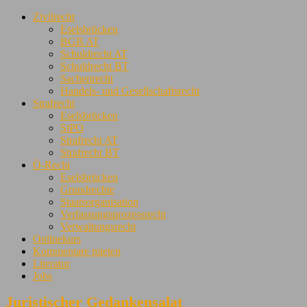
Zivilrecht
Eselsbrücken
BGB AT
Schuldrecht AT
Schuldrecht BT
Sachenrecht
Handels- und Gesellschaftsrecht
Strafrecht
Eselsbrücken
StPO
Strafrecht AT
Strafrecht BT
Ö-Recht
Eselsbrücken
Grundrechte
Staatsorganisation
Verfassungsprozessrecht
Verwaltungsrecht
Onlinekurs
Kommentare mieten
Literatur
Jobs
Juristischer Gedankensalat