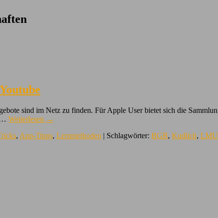
aften
 Youtube
Angebote sind im Netz zu finden. Für Apple User bietet sich die Samml
e …
Weiterlesen
→
Tricks
,
App-Tipps
,
Lernmethoden
| Schlagwörter:
BGB
,
Kudlich
,
LMU