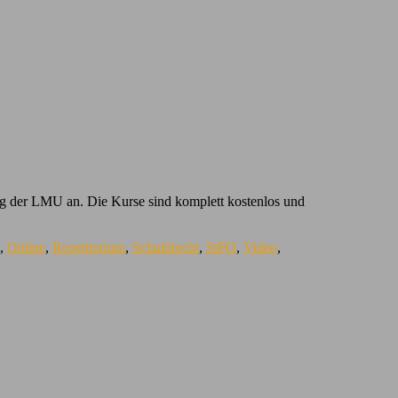
ung der LMU an. Die Kurse sind komplett kostenlos und
,
Online
,
Repetitorium
,
Schuldrecht
,
StPO
,
Video
,