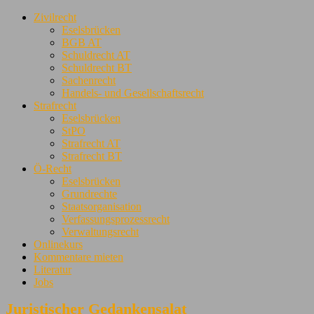
Zivilrecht
Eselsbrücken
BGB AT
Schuldrecht AT
Schuldrecht BT
Sachenrecht
Handels- und Gesellschaftsrecht
Strafrecht
Eselsbrücken
StPO
Strafrecht AT
Strafrecht BT
Ö-Recht
Eselsbrücken
Grundrechte
Staatsorganisation
Verfassungsprozessrecht
Verwaltungsrecht
Onlinekurs
Kommentare mieten
Literatur
Jobs
Juristischer Gedankensalat