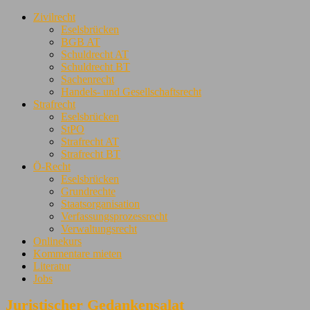
Zivilrecht
Eselsbrücken
BGB AT
Schuldrecht AT
Schuldrecht BT
Sachenrecht
Handels- und Gesellschaftsrecht
Strafrecht
Eselsbrücken
StPO
Strafrecht AT
Strafrecht BT
Ö-Recht
Eselsbrücken
Grundrechte
Staatsorganisation
Verfassungsprozessrecht
Verwaltungsrecht
Onlinekurs
Kommentare mieten
Literatur
Jobs
Juristischer Gedankensalat