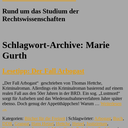
Rund um das Studium der
Rechtswissenschaften
Schlagwort-Archive:
Marie
Gurth
Lesetipp: Der Fall Arbogast
„Der Fall Arbogast“ geschrieben von Thomas Hettche,
Kriminalroman. Allerdings ein Kriminalroman basierend auf einem
realen Fall aus den 50er Jahren in der BRD. Ein sog. „Lustmord“
sorgt für Aufsehen und das Wiederaufnahmeverfahren Jahre später
ebenso. Doch genug der Appetithäppchen! Warum …
Weiterlesen
→
Kategorien:
Bücher für die Freizeit
| Schlagwörter:
Arbogast
,
Buch
,
DDR
,
Grangat
,
Hans Hetzel
,
Hettche
,
Hetzel
,
Justizirrtum
,