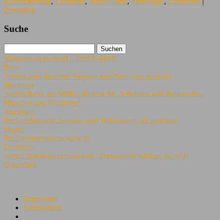
Kriminalroman
,
Lustmord
,
Marie Gurth
,
Pathologie
,
Zuchthaus
|
Permalink
Suche
Volljurist/-in (w/m/d) – 2026/5-062/L
Bonn
Juristin oder Jurist für Vergabe und Nachträge (w/m/d)
Hannover
Juristin/Jurist am StMB – Referat 54 „S-Bahnen und Bahnausbau
München und Nürnberg“
Augsburg
Rechtsreferendar Anwalts- und Wahlstation (all genders)
Siegen
Rechtsreferendar:in (m/w/d)
Lemförde
Jurist / Syndikusrechtsanwalt / Kreisgeschäftsführer (w/m/d)
Osnabrück
Impressum
Datenschutz