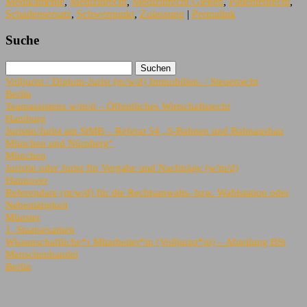
Medikamente
,
Medizinrecht
,
Medizinrecht Gießen
,
Patientenrecht
,
Schadensersatz
,
Schwerpunkt
,
Zulassung
|
Permalink
Suche
Volljurist / Diplom-Jurist (m/w/d) Immobilien- / Steuerrecht
Berlin
Teamassistenz w/m/d – Öffentliches Wirtschaftsrecht
Hamburg
Juristin/Jurist am StMB – Referat 54 „S-Bahnen und Bahnausbau
München und Nürnberg“
München
Juristin oder Jurist für Vergabe und Nachträge (w/m/d)
Hannover
Referendare (m/w/d) für die Rechtsanwalts- bzw. Wahlstation oder
Nebentätigkeit
Münster
1. Staatsexamen
Wissenschaftliche*r Mitarbeiter*in (Volljurist*in) – Abteilung BSt
Menschenhandel
Berlin