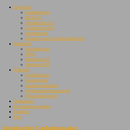
Zivilrecht
Eselsbrücken
BGB AT
Schuldrecht AT
Schuldrecht BT
Sachenrecht
Handels- und Gesellschaftsrecht
Strafrecht
Eselsbrücken
StPO
Strafrecht AT
Strafrecht BT
Ö-Recht
Eselsbrücken
Grundrechte
Staatsorganisation
Verfassungsprozessrecht
Verwaltungsrecht
Onlinekurs
Kommentare mieten
Literatur
Jobs
Juristischer Gedankensalat