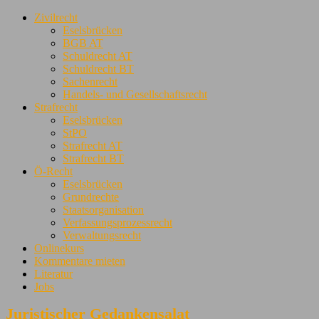
Zivilrecht
Eselsbrücken
BGB AT
Schuldrecht AT
Schuldrecht BT
Sachenrecht
Handels- und Gesellschaftsrecht
Strafrecht
Eselsbrücken
StPO
Strafrecht AT
Strafrecht BT
Ö-Recht
Eselsbrücken
Grundrechte
Staatsorganisation
Verfassungsprozessrecht
Verwaltungsrecht
Onlinekurs
Kommentare mieten
Literatur
Jobs
Juristischer Gedankensalat