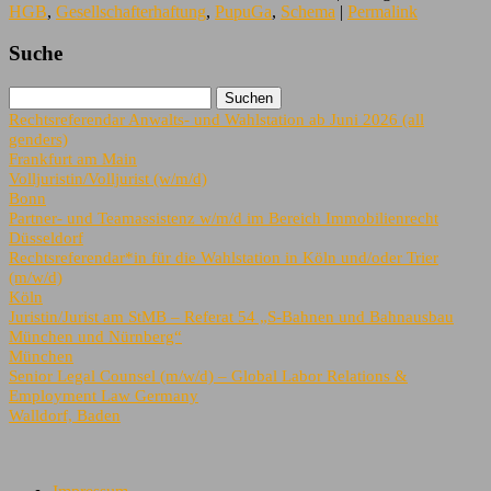
HGB
,
Gesellschafterhaftung
,
PupuGa
,
Schema
|
Permalink
Suche
Rechtsreferendar Anwalts- und Wahlstation ab Juni 2026 (all
genders)
Frankfurt am Main
Volljuristin/Volljurist (w/m/d)
Bonn
Partner- und Teamassistenz w/m/d im Bereich Immobilienrecht
Düsseldorf
Rechtsreferendar*in für die Wahlstation in Köln und/oder Trier
(m/w/d)
Köln
Juristin/Jurist am StMB – Referat 54 „S-Bahnen und Bahnausbau
München und Nürnberg“
München
Senior Legal Counsel (m/w/d) – Global Labor Relations &
Employment Law Germany
Walldorf, Baden