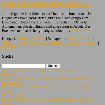
Wenn´s mal wieder länger dauert …..
…. und gerade kein Snickers zur Hand ist, nehmt einfach Jura-
Bingo! Im Download-Bereich gibt es nun Jura-Bingo zum
Download. Derzeit für Zivilrecht, Strafrecht und Öffrecht im
Allgemeinen. Spezial Bingos sind aber schon in Arbeit. Der
Praxisversuch hat bisher gut abgeschnitten. …
Weiterlesen
→
Kategorien:
Studenten-Alltag
| Schlagwörter:
Bingo
,
Jura Fun
,
Jurabingo
,
Rechtsgebiete
,
Spass
,
Strafrecht
,
Zivilrecht
,
ÖffRecht
|
Permalink
Suche
Juristin oder Jurist für Vergabe und Nachträge (w/m/d)
Hannover
(Senior) Legal Counsel (m/w/d) Legal M&A and Transactions
Bad Homburg
Rechtsreferendar Anwalts- und Wahlstation ab Juni 2026 (all
genders)
Frankfurt am Main
Rechtsreferendar*in für die Wahlstation in Köln und/oder Trier
(m/w/d)