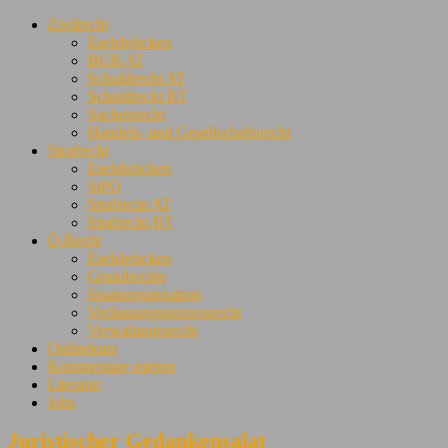
Zivilrecht
Eselsbrücken
BGB AT
Schuldrecht AT
Schuldrecht BT
Sachenrecht
Handels- und Gesellschaftsrecht
Strafrecht
Eselsbrücken
StPO
Strafrecht AT
Strafrecht BT
Ö-Recht
Eselsbrücken
Grundrechte
Staatsorganisation
Verfassungsprozessrecht
Verwaltungsrecht
Onlinekurs
Kommentare mieten
Literatur
Jobs
Juristischer Gedankensalat