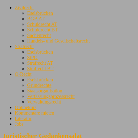
Zivilrecht
Eselsbrücken
BGB AT
Schuldrecht AT
Schuldrecht BT
Sachenrecht
Handels- und Gesellschaftsrecht
Strafrecht
Eselsbrücken
StPO
Strafrecht AT
Strafrecht BT
Ö-Recht
Eselsbrücken
Grundrechte
Staatsorganisation
Verfassungsprozessrecht
Verwaltungsrecht
Onlinekurs
Kommentare mieten
Literatur
Jobs
Juristischer Gedankensalat