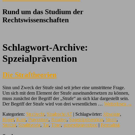
Rund um das Studium der
Rechtswissenschaften
Schlagwort-Archive:
Spzeialprävention
Die Straftheorien
Sinn und Zweck der Strafe sind seit jeher eine umstrittene Frage.
Um sich mit dem Element der Strafe auseinandersetzen zu können,
muss zunächst der Begriff der „Strafe“ an sich klar dargestellt sein.
Der Begriff der Strafe wird von drei wesentlichen …
Weiterlesen
→
Kategorien:
Strafrecht
,
Strafrecht AT
| Schlagwörter:
Absolute
,
Hegel
,
Kant
,
Prävention
,
Relative
,
Spzeialprävention
,
Strafe
,
Straftat
,
Straftheorie
,
Tat
,
Täter
,
generelprävention
|
Permalink