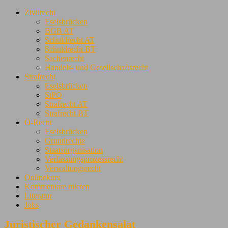
Zivilrecht
Eselsbrücken
BGB AT
Schuldrecht AT
Schuldrecht BT
Sachenrecht
Handels- und Gesellschaftsrecht
Strafrecht
Eselsbrücken
StPO
Strafrecht AT
Strafrecht BT
Ö-Recht
Eselsbrücken
Grundrechte
Staatsorganisation
Verfassungsprozessrecht
Verwaltungsrecht
Onlinekurs
Kommentare mieten
Literatur
Jobs
Juristischer Gedankensalat