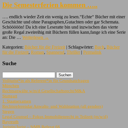
Die Semesterferien kommen …..
…. endlich wieder Zeit ein wenig zu lesen.“Echte“ Bücher mit einer
Geschichte und ohne Paragraphen,Gutachten oder gar Schemata.
Schööööön! Da ich eine Leseratte bin und inzwischen das vierte
große Regal zweireihig mit Büchern füllen kann,fange ich eine Serie
an: Die …
Weiterlesen
→
Kategorien:
Bücher für die Freizeit
| Schlagwörter:
Buch
,
Bücher
für die Freizeit
,
Roman
,
Spannend
,
Thriller
|
Permalink
Suche
Volljurist*in als Referent*in für Grundsatzfragen
München
Rechtsanwälte w/m/d Gesellschaftsrecht/M&A
Stuttgart
1. Staatsexamen
Rechtsreferendar Anwalts- und Wahlstation (all genders)
Siegen
Legal Counsel – Fokus Immobilienrecht in Teilzeit (m/w/d)
Bayreuth
Juristin/Jurist – StMB Referat 66