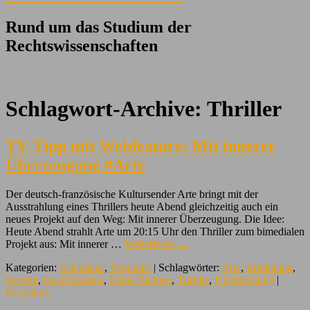
Rund um das Studium der
Rechtswissenschaften
Schlagwort-Archive:
Thriller
TV-Tipp mit Webfeature: Mit innerer
Überzeugung #Arte
Der deutsch-französische Kultursender Arte bringt mit der
Ausstrahlung eines Thrillers heute Abend gleichzeitig auch ein
neues Projekt auf den Weg: Mit innerer Überzeugung. Die Idee:
Heute Abend strahlt Arte um 20:15 Uhr den Thriller zum bimedialen
Projekt aus: Mit innerer …
Weiterlesen
→
Kategorien:
Klicktipps
,
Potpourri
| Schlagwörter:
Arte
,
Ermittlung
,
Gericht
,
Geschworene
,
Marie Bäumer
,
Thriller
,
Überzeugung
|
Permalink