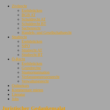
Zivilrecht
Eselsbrücken
BGB AT
Schuldrecht AT
Schuldrecht BT
Sachenrecht
Handels- und Gesellschaftsrecht
Strafrecht
Eselsbrücken
StPO
Strafrecht AT
Strafrecht BT
Ö-Recht
Eselsbrücken
Grundrechte
Staatsorganisation
Verfassungsprozessrecht
Verwaltungsrecht
Onlinekurs
Kommentare mieten
Literatur
Jobs
Juristischer Gedankensalat