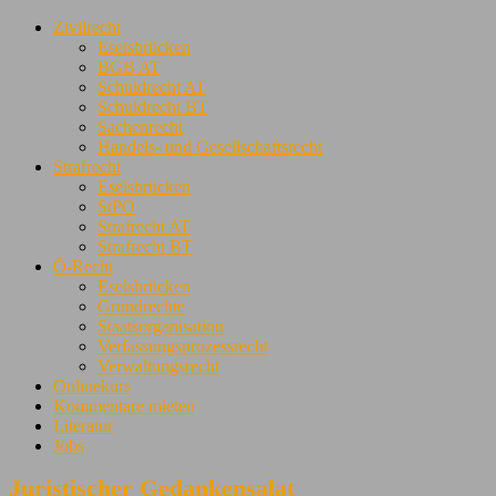
Zivilrecht
Eselsbrücken
BGB AT
Schuldrecht AT
Schuldrecht BT
Sachenrecht
Handels- und Gesellschaftsrecht
Strafrecht
Eselsbrücken
StPO
Strafrecht AT
Strafrecht BT
Ö-Recht
Eselsbrücken
Grundrechte
Staatsorganisation
Verfassungsprozessrecht
Verwaltungsrecht
Onlinekurs
Kommentare mieten
Literatur
Jobs
Juristischer Gedankensalat