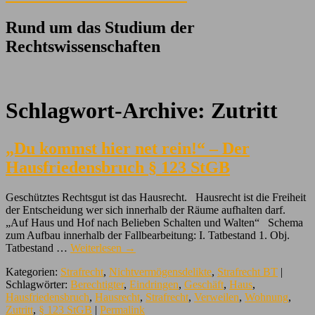
Rund um das Studium der
Rechtswissenschaften
Schlagwort-Archive:
Zutritt
„Du kommst hier net rein!“ – Der
Hausfriedensbruch § 123 StGB
Geschütztes Rechtsgut ist das Hausrecht. Hausrecht ist die Freiheit
der Entscheidung wer sich innerhalb der Räume aufhalten darf.
„Auf Haus und Hof nach Belieben Schalten und Walten“ Schema
zum Aufbau innerhalb der Fallbearbeitung: I. Tatbestand 1. Obj.
Tatbestand …
Weiterlesen
→
Kategorien:
Strafrecht
,
Nichtvermögensdelikte
,
Strafrecht BT
|
Schlagwörter:
Berechtigter
,
Eindringen
,
Geschäft
,
Haus
,
Hausfriedensbruch
,
Hausrecht
,
Strafrecht
,
Verweilen
,
Wohnung
,
Zutritt
,
§ 123 StGB
|
Permalink