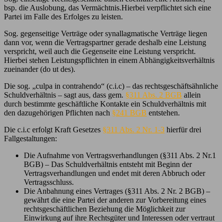
bsp. die Auslobung, das Vermächtnis.Hierbei verpflichtet sich eine
Partei im Falle des Erfolges zu leisten.
Sog. gegenseitige Verträge oder synallagmatische Verträge liegen
dann vor, wenn die Vertragspartner gerade deshalb eine Leistung
verspricht, weil auch die Gegenseite eine Leistung verspricht.
Hierbei stehen Leistungspflichten in einem Abhängigkeitsverhältnis
zueinander (do ut des).
Die sog. „culpa in contrahendo“ (c.i.c) – das rechtsgeschäftsähnliche
Schuldverhältnis – sagt aus, dass gem.
§311 Abs. 2 BGB
allein
durch bestimmte geschäftliche Kontakte ein Schuldverhältnis mit
den dazugehörigen Pflichten nach
§241 BGB
entstehen.
Die c.i.c erfolgt Kraft Gesetzes
§311 Abs. 2 Nr. 1-3
hierfür drei
Fallgestaltungen:
Die Aufnahme von Vertragsverhandlungen (§311 Abs. 2 Nr.1
BGB) – Das Schuldverhältnis entsteht mit Beginn der
Vertragsverhandlungen und endet mit deren Abbruch oder
Vertragsschluss.
Die Anbahnung eines Vertrages (§311 Abs. 2 Nr. 2 BGB) –
gewährt die eine Partei der anderen zur Vorbereitung eines
rechtsgeschäftlichen Beziehung die Möglichkeit zur
Einwirkung auf ihre Rechtsgüter und Interessen oder vertraut