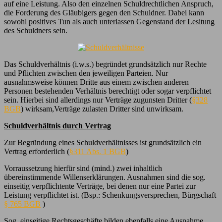
auf eine Leistung. Also den einzelnen Schuldrechtlichen Anspruch,
die Forderung des Gläubigers gegen den Schuldner. Dabei kann
sowohl positives Tun als auch unterlassen Gegenstand der Lesitung
des Schuldners sein.
Das Schuldverhältnis (i.w.s.) begründet grundsätzlich nur Rechte
und Pflichten zwischen den jeweiligen Parteien. Nur
ausnahmsweise können Dritte aus einem zwischen anderen
Personen bestehenden Verhältnis berechtigt oder sogar verpflichtet
sein. Hierbei sind allerdings nur Verträge zugunsten Dritter (
§328
BGB
) wirksam,Verträge zulasten Dritter sind unwirksam.
Schuldverhältnis durch Vertrag
Zur Begründung eines Schuldverhältnisses ist grundsätzlich ein
Vertrag erforderlich (
§311 Abs. 1 BGB
)
Vorraussetzung hierfür sind (mind.) zwei inhaltlich
übereinstimmende Willenserklärungen. Ausnahmen sind die sog.
einseitig verpflichtente Verträge, bei denen nur eine Partei zur
Leistung verpflichtet ist. (Bsp.: Schenkungsversprechen, Bürgschaft
§ 765 BGB
)
Sog. einseitige Rechtsgeschäfte bilden ebenfalls eine Ausnahme,