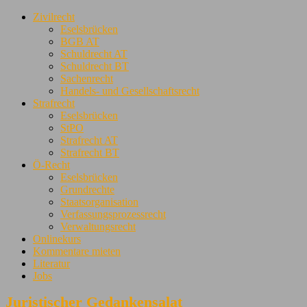
Zivilrecht
Eselsbrücken
BGB AT
Schuldrecht AT
Schuldrecht BT
Sachenrecht
Handels- und Gesellschaftsrecht
Strafrecht
Eselsbrücken
StPO
Strafrecht AT
Strafrecht BT
Ö-Recht
Eselsbrücken
Grundrechte
Staatsorganisation
Verfassungsprozessrecht
Verwaltungsrecht
Onlinekurs
Kommentare mieten
Literatur
Jobs
Juristischer Gedankensalat