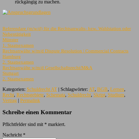
rückgängig zu machen.
Referendare (m/w/d) für die Rechtsanwalts- bzw. Wahlstation oder
Nebentätigkeit
Münster
1. Staatsexamen
Rechtsanwälte w/m/d Dispute Resolution | Commercial Contracts
Hamburg
2. Staatsexamen
Rechtsanwälte w/m/d Gesellschaftsrecht/M&A
Stuttgart
2. Staatsexamen
Kategorien:
Schuldrecht AT
| Schlagwörter:
AT
,
BGB
,
Lernen
,
Recht
,
Rechtsgebiete
,
Schemata
,
Schuldrecht
,
Skript
,
Studium
,
Vertrag
|
Permalink
Schreibe einen Kommentar
Pflichtfelder sind mit
*
markiert.
Nachricht
*