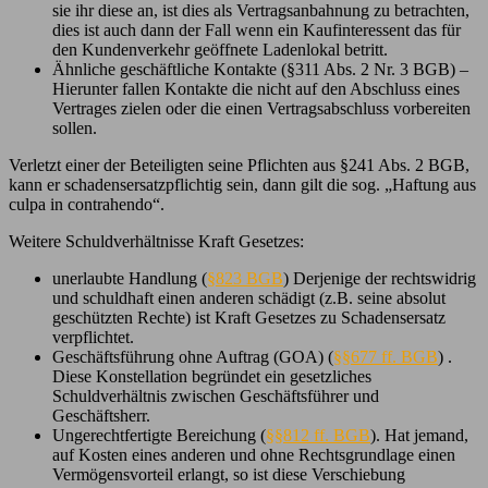
sie ihr diese an, ist dies als Vertragsanbahnung zu betrachten,
dies ist auch dann der Fall wenn ein Kaufinteressent das für
den Kundenverkehr geöffnete Ladenlokal betritt.
Ähnliche geschäftliche Kontakte (§311 Abs. 2 Nr. 3 BGB) –
Hierunter fallen Kontakte die nicht auf den Abschluss eines
Vertrages zielen oder die einen Vertragsabschluss vorbereiten
sollen.
Verletzt einer der Beteiligten seine Pflichten aus §241 Abs. 2 BGB,
kann er schadensersatzpflichtig sein, dann gilt die sog. „Haftung aus
culpa in contrahendo“.
Weitere Schuldverhältnisse Kraft Gesetzes:
unerlaubte Handlung (
§823 BGB
) Derjenige der rechtswidrig
und schuldhaft einen anderen schädigt (z.B. seine absolut
geschützten Rechte) ist Kraft Gesetzes zu Schadensersatz
verpflichtet.
Geschäftsführung ohne Auftrag (GOA) (
§§677 ff. BGB
) .
Diese Konstellation begründet ein gesetzliches
Schuldverhältnis zwischen Geschäftsführer und
Geschäftsherr.
Ungerechtfertigte Bereichung (
§§812 ff. BGB
). Hat jemand,
auf Kosten eines anderen und ohne Rechtsgrundlage einen
Vermögensvorteil erlangt, so ist diese Verschiebung