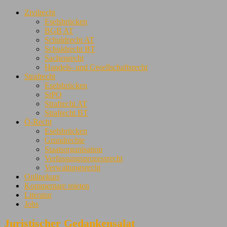
Zivilrecht
Eselsbrücken
BGB AT
Schuldrecht AT
Schuldrecht BT
Sachenrecht
Handels- und Gesellschaftsrecht
Strafrecht
Eselsbrücken
StPO
Strafrecht AT
Strafrecht BT
Ö-Recht
Eselsbrücken
Grundrechte
Staatsorganisation
Verfassungsprozessrecht
Verwaltungsrecht
Onlinekurs
Kommentare mieten
Literatur
Jobs
Juristischer Gedankensalat