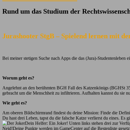
Rund um das Studium der Rechtswissensch
Jurashooter StgB – Spielend lernen mit d
Bei meiner stetigen Suche nach Apps die das (Jura)-Studentenleben ei
Worum geht es?
Angelehnt an den berühmten BGH Fall des Katzenkönigs (BGHSt 35, 34
gebracht um die Menschheit zu infiltrieren. Aufhalten kannst du sie nu
Wie geht es?
Am oberen Bildschirmrand findest du deine Mission: Finde die Definiti
Du hast drei Leben, tapst du die falsche Katze verlierst du eines. Es
Dein Helfer: Ein Joker! Unten links stehen drei zur Verfü
Neid!Deine Punkte werden im GameCenter auf die Bestenliste gesetzt.