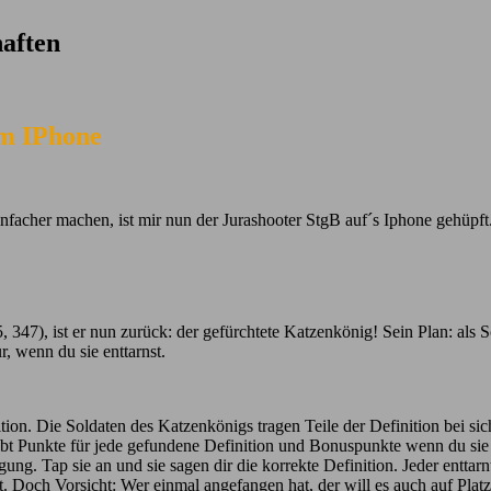
aften
em IPhone
nfacher machen, ist mir nun der Jurashooter StgB auf´s Iphone gehüpft
7), ist er nun zurück: der gefürchtete Katzenkönig! Sein Plan: als 
r, wenn du sie enttarnst.
on. Die Soldaten des Katzenkönigs tragen Teile der Definition bei sich,
 gibt Punkte für jede gefundene Definition und Bonuspunkte wenn du sie
gung. Tap sie an und sie sagen dir die korrekte Definition. Jeder enttar
 Doch Vorsicht: Wer einmal angefangen hat, der will es auch auf Plat