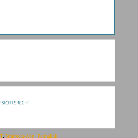
FSICHTSRECHT
AT
,
Strafrecht-App
|
Permalink