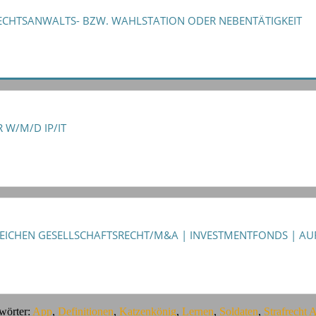
RECHTSANWALTS- BZW. WAHLSTATION ODER NEBENTÄTIGKEIT
 W/M/D IP/IT
EICHEN GESELLSCHAFTSRECHT/M&A | INVESTMENTFONDS | AU
wörter:
App
,
Definitionen
,
Katzenkönig
,
Lernen
,
Soldaten
,
Strafrecht 