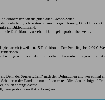
nd erinnert stark an die guten alten Arcade-Zeiten.
ist die deutsche Synchronstimme von George Clooney, Detlef Bierstedt.
 links am Bildschirmrand.
 um die Definitionen zu ziehen. Dann gehts problemlos weiter.
l spielbar mit jeweils 10-15 Definitionen. Der Preis liegt bei 2,99 €.
runterladen.
ie Fahne geschrieben haben Lernsoftware für mobile Endgeräte zu entwic
.
s an. Denn der Spieler „greift“ nach den Definitionen und wer einmal 
n Schilder in der Hand, die nur auf den ersten Blick den „richtigen“ Te
er, als ich anfangs dachte.
lt, dann probiert den Katzenkönig aus!