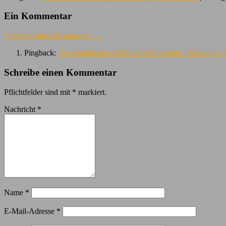
Ein Kommentar
Schreibe einen Kommentar →
Pingback:
Der JuraShooter BGB als Webversion – Kostenlos, S
Schreibe einen Kommentar
Pflichtfelder sind mit
*
markiert.
Nachricht
*
Name
*
E-Mail-Adresse
*