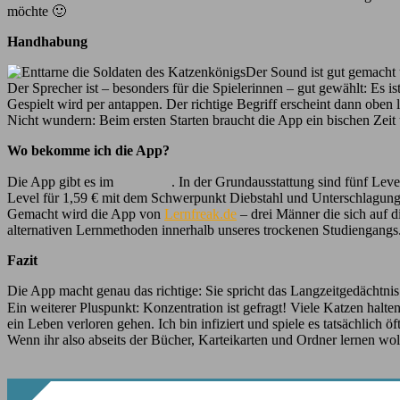
möchte 🙂
Handhabung
Der Sound ist gut gemacht u
Der Sprecher ist – besonders für die Spielerinnen – gut gewählt: Es 
Gespielt wird per antappen. Der richtige Begriff erscheint dann oben
Nicht wundern: Beim ersten Starten braucht die App ein bischen Zeit
Wo bekomme ich die App?
Die App gibt es im
. In der Grundausstattung sind fünf Leve
Level für 1,59 € mit dem Schwerpunkt Diebstahl und Unterschlagung 
Gemacht wird die App von
Lernfreak.de
– drei Männer die sich auf d
alternativen Lernmethoden innerhalb unseres trockenen Studiengangs
Fazit
Die App macht genau das richtige: Sie spricht das Langzeitgedächtni
Ein weiterer Pluspunkt: Konzentration ist gefragt! Viele Katzen halte
ein Leben verloren gehen. Ich bin infiziert und spiele es tatsächlich öft
Wenn ihr also abseits der Bücher, Karteikarten und Ordner lernen wol