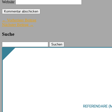
Website
← Vorheriger Beitrag
Nächster Beitrag →
Suche
REFERENDARE (