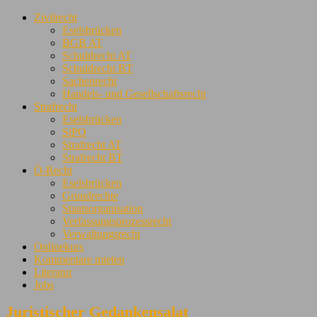
Zivilrecht
Eselsbrücken
BGB AT
Schuldrecht AT
Schuldrecht BT
Sachenrecht
Handels- und Gesellschaftsrecht
Strafrecht
Eselsbrücken
StPO
Strafrecht AT
Strafrecht BT
Ö-Recht
Eselsbrücken
Grundrechte
Staatsorganisation
Verfassungsprozessrecht
Verwaltungsrecht
Onlinekurs
Kommentare mieten
Literatur
Jobs
Juristischer Gedankensalat