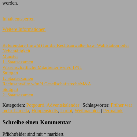
werden.
Inhalt entsperren
Weitere Informationen
Referendare (m/w/d) für die Rechtsanwalts- bzw. Wahlstation oder
Nebentätigkeit
Münster
1. Staatsexamen
Wissenschaftliche Mitarbeiter w/m/d IP/IT
Stuttgart
1. Staatsexamen
Rechtsanwälte w/m/d Gesellschaftsrecht/M&A
Stuttgart
2. Staatsexamen
Kategorien:
Potpourri
,
Adventskalender
| Schlagwörter:
Früher war
mehr Lametta
,
Hoppenstedts
,
Loriot
,
Weihnachten
|
Permalink
Schreibe einen Kommentar
Pflichtfelder sind mit
*
markiert.