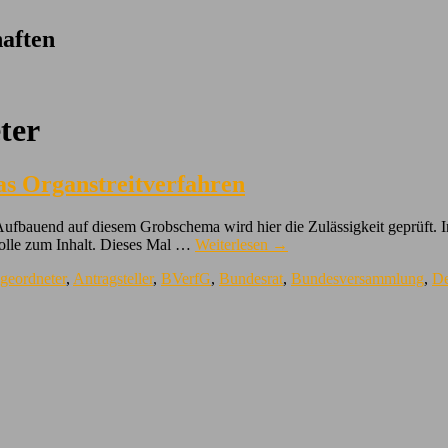
aften
ter
as Organstreitverfahren
Aufbauend auf diesem Grobschema wird hier die Zulässigkeit geprüft. 
olle zum Inhalt. Dieses Mal …
Weiterlesen
→
geordneter
,
Antragsteller
,
BVerfG
,
Bundesrat
,
Bundesversammlung
,
De