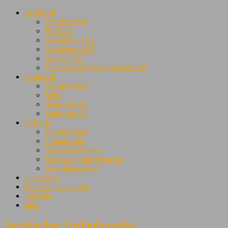
Zivilrecht
Eselsbrücken
BGB AT
Schuldrecht AT
Schuldrecht BT
Sachenrecht
Handels- und Gesellschaftsrecht
Strafrecht
Eselsbrücken
StPO
Strafrecht AT
Strafrecht BT
Ö-Recht
Eselsbrücken
Grundrechte
Staatsorganisation
Verfassungsprozessrecht
Verwaltungsrecht
Onlinekurs
Kommentare mieten
Literatur
Jobs
Juristischer Gedankensalat