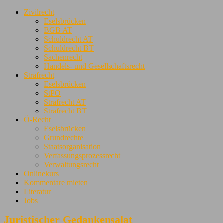
Zivilrecht
Eselsbrücken
BGB AT
Schuldrecht AT
Schuldrecht BT
Sachenrecht
Handels- und Gesellschaftsrecht
Strafrecht
Eselsbrücken
StPO
Strafrecht AT
Strafrecht BT
Ö-Recht
Eselsbrücken
Grundrechte
Staatsorganisation
Verfassungsprozessrecht
Verwaltungsrecht
Onlinekurs
Kommentare mieten
Literatur
Jobs
Juristischer Gedankensalat