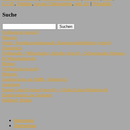
LL.M.
,
Studium
,
can.iur. Doktorarbeit
,
stud. iur
|
Permalink
Suche
Volljurist/in (m/w/d)
Münster
Jurist / Syndikusrechtsanwalt / Kreisgeschäftsführer (w/m/d)
Osnabrück
VolljuristIn / (Wirtschafts-) JuristIn (m/w/d) – Schwerpunkt Vertrags-
& Wirtschaftsrecht
Rheine
Volljurist/in (m/w/d)
Münster
Juristin/Jurist am StMB – Referat 61
Augsburg
Senior Legal Counsel (m/w/d) – Global Labor Relations &
Employment Law Germany
Walldorf, Baden
Impressum
Datenschutz