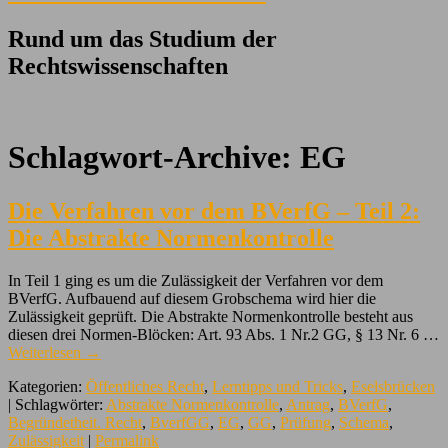
Rund um das Studium der
Rechtswissenschaften
Schlagwort-Archive:
EG
Die Verfahren vor dem BVerfG – Teil 2:
Die Abstrakte Normenkontrolle
In Teil 1 ging es um die Zulässigkeit der Verfahren vor dem
BVerfG. Aufbauend auf diesem Grobschema wird hier die
Zulässigkeit geprüft. Die Abstrakte Normenkontrolle besteht aus
diesen drei Normen-Blöcken: Art. 93 Abs. 1 Nr.2 GG, § 13 Nr. 6 …
Weiterlesen
→
Kategorien:
Öffentliches Recht
,
Lerntipps und Tricks
,
Eselsbrücken
| Schlagwörter:
Abstrakte Normenkontrolle
,
Antrag
,
BVerfG
,
Begründetheit. Recht
,
BverfGG
,
EG
,
GG
,
Prüfung
,
Schema
,
Zulässigkeit
|
Permalink