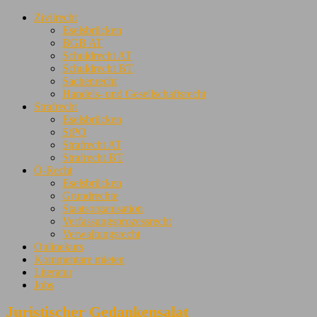
Zivilrecht
Eselsbrücken
BGB AT
Schuldrecht AT
Schuldrecht BT
Sachenrecht
Handels- und Gesellschaftsrecht
Strafrecht
Eselsbrücken
StPO
Strafrecht AT
Strafrecht BT
Ö-Recht
Eselsbrücken
Grundrechte
Staatsorganisation
Verfassungsprozessrecht
Verwaltungsrecht
Onlinekurs
Kommentare mieten
Literatur
Jobs
Juristischer Gedankensalat