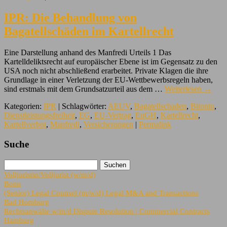
IPR: Die Behandlung von
Bagatellschäden im Kartellrecht
Eine Darstellung anhand des Manfredi Urteils 1 Das
Kartelldeliktsrecht auf europäischer Ebene ist im Gegensatz zu den
USA noch nicht abschließend erarbeitet. Private Klagen die ihre
Grundlage in einer Verletzung der EU-Wettbewerbsregeln haben,
sind erstmals mit dem Grundsatzurteil aus dem …
Weiterlesen
→
Kategorien:
IPR
| Schlagwörter:
AEUV
,
Bagatellschaden
,
Bitonto
,
Dienstleistungsfreiheit
,
EG
,
EU-Vertrag
,
EuGH
,
Kartellrecht
,
Kartellverbot
,
Manfredi
,
Versicherungen
|
Permalink
Suche
Volljuristin/Volljurist (w/m/d)
Bonn
(Senior) Legal Counsel (m/w/d) Legal M&A and Transactions
Bad Homburg
Rechtsanwälte w/m/d Dispute Resolution | Commercial Contracts
Hamburg