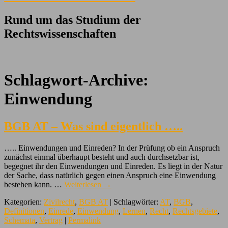
Rund um das Studium der
Rechtswissenschaften
Schlagwort-Archive:
Einwendung
BGB AT – Was sind eigentlich …..
….. Einwendungen und Einreden? In der Prüfung ob ein Anspruch
zunächst einmal überhaupt besteht und auch durchsetzbar ist,
begegnet ihr den Einwendungen und Einreden. Es liegt in der Natur
der Sache, dass natürlich gegen einen Anspruch eine Einwendung
bestehen kann. …
Weiterlesen
→
Kategorien:
Zivilrecht
,
BGB AT
| Schlagwörter:
AT
,
BGB
,
Definitionen
,
Einrede
,
Einwendung
,
Lernen
,
Recht
,
Rechtsgebiete
,
Schemata
,
Vertrag
|
Permalink