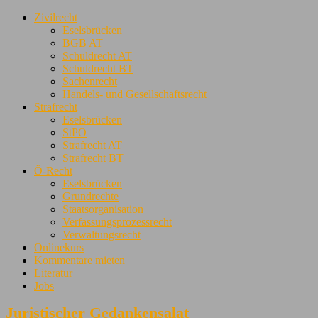
Zivilrecht
Eselsbrücken
BGB AT
Schuldrecht AT
Schuldrecht BT
Sachenrecht
Handels- und Gesellschaftsrecht
Strafrecht
Eselsbrücken
StPO
Strafrecht AT
Strafrecht BT
Ö-Recht
Eselsbrücken
Grundrechte
Staatsorganisation
Verfassungsprozessrecht
Verwaltungsrecht
Onlinekurs
Kommentare mieten
Literatur
Jobs
Juristischer Gedankensalat