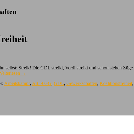
aften
reiheit
n selbst: Streik! Die GDL streikt, Verdi streikt und schon stehen Züge
Weiterlesen
→
er:
Arbeitskampf
,
Art. 9 GG
,
GDL
,
Gewerkschaften
,
Koalitionsfreiheit