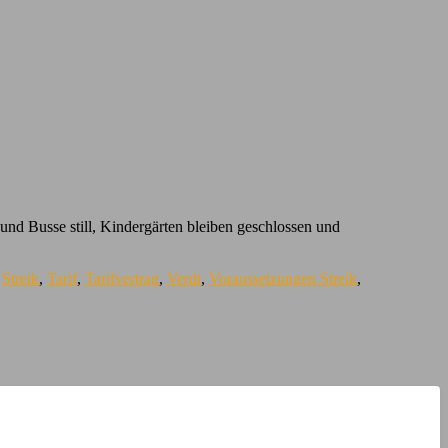
 und Busse still, Kindergärten bleiben geschlossen und
,
Streik
,
Tarif
,
Tarifvertrag
,
Verdi
,
Voraussetzungen Streik
,