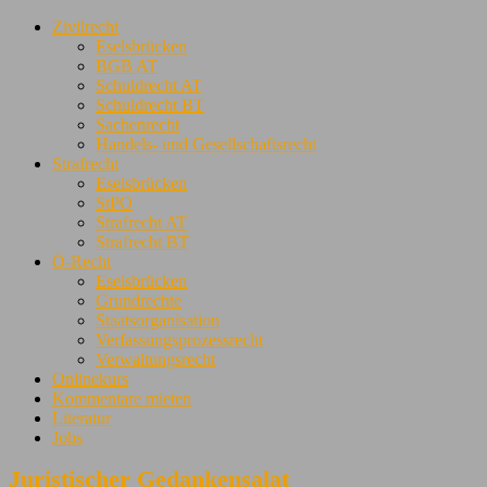
Zivilrecht
Eselsbrücken
BGB AT
Schuldrecht AT
Schuldrecht BT
Sachenrecht
Handels- und Gesellschaftsrecht
Strafrecht
Eselsbrücken
StPO
Strafrecht AT
Strafrecht BT
Ö-Recht
Eselsbrücken
Grundrechte
Staatsorganisation
Verfassungsprozessrecht
Verwaltungsrecht
Onlinekurs
Kommentare mieten
Literatur
Jobs
Juristischer Gedankensalat