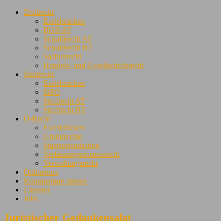
Zivilrecht
Eselsbrücken
BGB AT
Schuldrecht AT
Schuldrecht BT
Sachenrecht
Handels- und Gesellschaftsrecht
Strafrecht
Eselsbrücken
StPO
Strafrecht AT
Strafrecht BT
Ö-Recht
Eselsbrücken
Grundrechte
Staatsorganisation
Verfassungsprozessrecht
Verwaltungsrecht
Onlinekurs
Kommentare mieten
Literatur
Jobs
Juristischer Gedankensalat