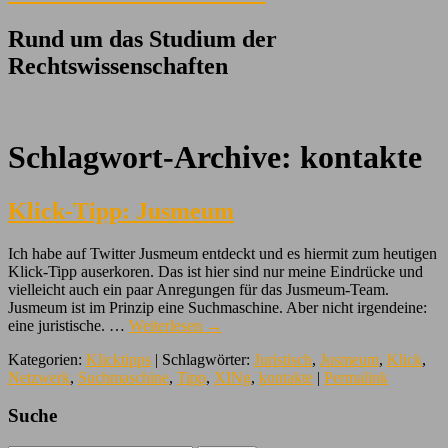
Rund um das Studium der
Rechtswissenschaften
Schlagwort-Archive:
kontakte
Klick-Tipp: Jusmeum
Ich habe auf Twitter Jusmeum entdeckt und es hiermit zum heutigen
Klick-Tipp auserkoren. Das ist hier sind nur meine Eindrücke und
vielleicht auch ein paar Anregungen für das Jusmeum-Team.
Jusmeum ist im Prinzip eine Suchmaschine. Aber nicht irgendeine:
eine juristische. …
Weiterlesen
→
Kategorien:
Klicktipps
| Schlagwörter:
Juristisch
,
Jusmeum
,
Klick
,
Netzwerk
,
Suchmaschine
,
Tipp
,
XINg
,
kontakte
|
Permalink
Suche