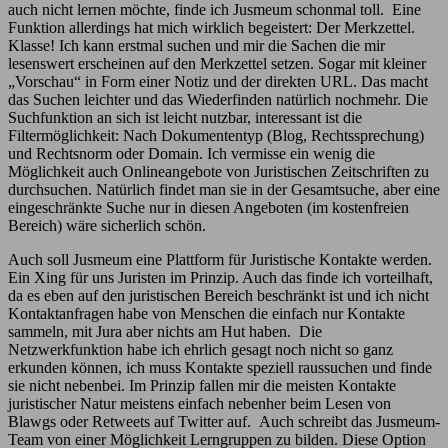
auch nicht lernen möchte, finde ich Jusmeum schonmal toll. Eine
Funktion allerdings hat mich wirklich begeistert: Der Merkzettel.
Klasse! Ich kann erstmal suchen und mir die Sachen die mir
lesenswert erscheinen auf den Merkzettel setzen. Sogar mit kleiner
„Vorschau“ in Form einer Notiz und der direkten URL. Das macht
das Suchen leichter und das Wiederfinden natürlich nochmehr. Die
Suchfunktion an sich ist leicht nutzbar, interessant ist die
Filtermöglichkeit: Nach Dokumententyp (Blog, Rechtssprechung)
und Rechtsnorm oder Domain. Ich vermisse ein wenig die
Möglichkeit auch Onlineangebote von Juristischen Zeitschriften zu
durchsuchen. Natürlich findet man sie in der Gesamtsuche, aber eine
eingeschränkte Suche nur in diesen Angeboten (im kostenfreien
Bereich) wäre sicherlich schön.
Auch soll Jusmeum eine Plattform für Juristische Kontakte werden.
Ein Xing für uns Juristen im Prinzip. Auch das finde ich vorteilhaft,
da es eben auf den juristischen Bereich beschränkt ist und ich nicht
Kontaktanfragen habe von Menschen die einfach nur Kontakte
sammeln, mit Jura aber nichts am Hut haben. Die
Netzwerkfunktion habe ich ehrlich gesagt noch nicht so ganz
erkunden können, ich muss Kontakte speziell raussuchen und finde
sie nicht nebenbei. Im Prinzip fallen mir die meisten Kontakte
juristischer Natur meistens einfach nebenher beim Lesen von
Blawgs oder Retweets auf Twitter auf. Auch schreibt das Jusmeum-
Team von einer Möglichkeit Lerngruppen zu bilden. Diese Option