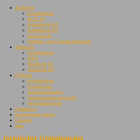
Zivilrecht
Eselsbrücken
BGB AT
Schuldrecht AT
Schuldrecht BT
Sachenrecht
Handels- und Gesellschaftsrecht
Strafrecht
Eselsbrücken
StPO
Strafrecht AT
Strafrecht BT
Ö-Recht
Eselsbrücken
Grundrechte
Staatsorganisation
Verfassungsprozessrecht
Verwaltungsrecht
Onlinekurs
Kommentare mieten
Literatur
Jobs
Juristischer Gedankensalat