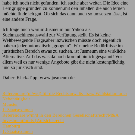
habe ich noch nicht gefunden, ich suche aber weiter. Die Idee eine
Lerngruppe gründen zu können,mit den Inhalten die auch lernen
möchte,finde ich gut. Ob sich das dann auch so umsetzen lässt, ist
eine andere Frage.
Ich frage mich warum Jusmeum nur Yahoo als
Suchmaschinenauswahl zur Verfügung stellt. Es ist keine
Weltbewegende Frage,aber inzwischen müsste doch eigentlich
nahezu jeder automatisch „googeln“. Für meine Bedürfnisse im
juristischen Bereich etwas zu suchen, ist Jusmeum eine wirkliche
Alternative. Auf das was da noch kommt bin ich gespannt! Vor
allem weil es nur wenige Angebote gibt die nicht kostenpflichtig
und so juristisch sind.
Daher: Klick-Tipp
www.jusmeum.de
Referendare (m/w/d) für die Rechtsanwalts- bzw. Wahlstation oder
Nebentätigkeit
Münster
1. Staatsexamen
Referendare w/m/d in den Bereichen Gesellschaftsrecht/M&A |
Investmentfonds | Aufsichtsrecht
Hamburg
1. Staatsexamen