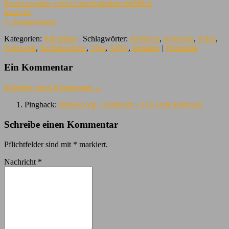
Rechtsanwälte w/m/d Gesellschaftsrecht/M&A
Stuttgart
2. Staatsexamen
Kategorien:
Klicktipps
| Schlagwörter:
Juristisch
,
Jusmeum
,
Klick
,
Netzwerk
,
Suchmaschine
,
Tipp
,
XINg
,
kontakte
|
Permalink
Ein Kommentar
Schreibe einen Kommentar →
Pingback:
stud-iur.org » Jusmeum – Der erste Eindruck
Schreibe einen Kommentar
Pflichtfelder sind mit
*
markiert.
Nachricht
*