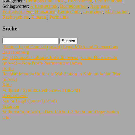
Kategorien:
Lerntipps und Tricks
,
Rezensionen
,
Lernmethoden
|
Schlagwörter:
Arbeitstechnik
,
Bachelorarbeit
,
Bergmans
,
Formatvorlagen
,
Hausarbeit
,
Lerntechnik
,
Lerntypen
,
Masterarbeit
,
Rechtsgebiete
,
Zitieren
|
Permalink
Suche
(Senior) Legal Counsel (m/w/d) Legal M&A and Transactions
Bad Homburg
Legal Counsel / Inhouse Jurist für Vertrags- und Pharmarecht
(m/w/d) – Non-Profit-Pharmaunternehmen
Berlin
Rechtsreferendar*in für die Wahlstation in Köln und/oder Trier
(m/w/d)
Köln
Volljurist / Syndikusrechtsanwalt (m/w/d)
Bremerhaven
Senior Legal Counsel (f/m/d)
Erlangen
Volljurist/in (m/w/d) – Dez. I/ Abt. I-2 Recht und Organisation
Ulm