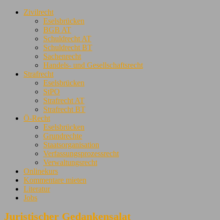
Zivilrecht
Eselsbrücken
BGB AT
Schuldrecht AT
Schuldrecht BT
Sachenrecht
Handels- und Gesellschaftsrecht
Strafrecht
Eselsbrücken
StPO
Strafrecht AT
Strafrecht BT
Ö-Recht
Eselsbrücken
Grundrechte
Staatsorganisation
Verfassungsprozessrecht
Verwaltungsrecht
Onlinekurs
Kommentare mieten
Literatur
Jobs
Juristischer Gedankensalat