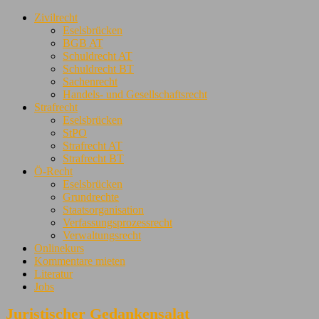
Zivilrecht
Eselsbrücken
BGB AT
Schuldrecht AT
Schuldrecht BT
Sachenrecht
Handels- und Gesellschaftsrecht
Strafrecht
Eselsbrücken
StPO
Strafrecht AT
Strafrecht BT
Ö-Recht
Eselsbrücken
Grundrechte
Staatsorganisation
Verfassungsprozessrecht
Verwaltungsrecht
Onlinekurs
Kommentare mieten
Literatur
Jobs
Juristischer Gedankensalat