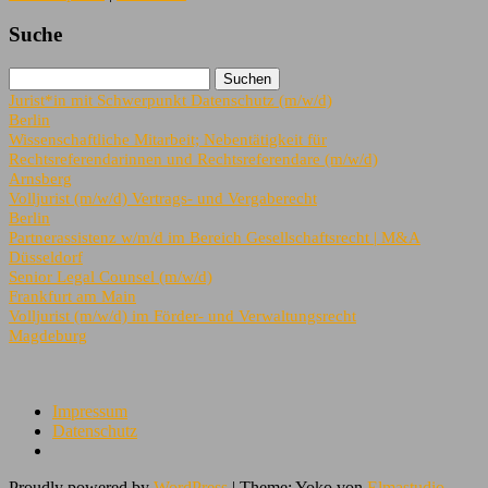
Suche
Jurist*in mit Schwerpunkt Datenschutz (m/w/d)
Berlin
Wissenschaftliche Mitarbeit; Nebentätigkeit für
Rechtsreferendarinnen und Rechtsreferendare (m/w/d)
Arnsberg
Volljurist (m/w/d) Vertrags- und Vergaberecht
Berlin
Partnerassistenz w/m/d im Bereich Gesellschaftsrecht | M&A
Düsseldorf
Senior Legal Counsel (m/w/d)
Frankfurt am Main
Volljurist (m/w/d) im Förder- und Verwaltungsrecht
Magdeburg
Impressum
Datenschutz
Proudly powered by
WordPress
|
Theme: Yoko von
Elmastudio