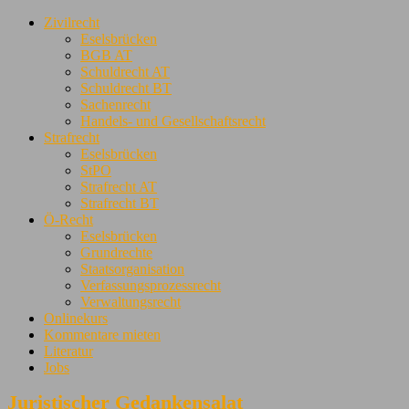
Zivilrecht
Eselsbrücken
BGB AT
Schuldrecht AT
Schuldrecht BT
Sachenrecht
Handels- und Gesellschaftsrecht
Strafrecht
Eselsbrücken
StPO
Strafrecht AT
Strafrecht BT
Ö-Recht
Eselsbrücken
Grundrechte
Staatsorganisation
Verfassungsprozessrecht
Verwaltungsrecht
Onlinekurs
Kommentare mieten
Literatur
Jobs
Juristischer Gedankensalat