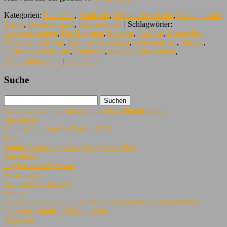
Kategorien:
Zivilrecht
,
Strafrecht
,
Öffentliches Recht
,
Lerntipps und
Tricks
,
Uncategorized
,
Staatsexamen
| Schlagwörter:
Assessorexamen
,
Die Revision
,
Examen
,
JurCase
,
Materielles
Öffentliches Recht
,
Rechtsreferendariat
,
Referendariat
,
Skripte
,
Staatsanwaltsklausur
,
Zivilrecht
,
zweite Staatsexamen
,
Übungsklausuren
|
Permalink
Suche
Referendariat – Telekommunikation/Digitalisierung
Düsseldorf
Volljurist*in (m/w/d) Teilzeit 50 %
Trier
Senior Associate (m/w/d) Corporate M&A
Düsseldorf
Legal Counsel (m/w/d)
Meerbusch
Volljurist*in (w/m/d)
Mainz
Referendare w/m/d in den Bereichen Gesellschaftsrecht/M&A |
Investmentfonds | Aufsichtsrecht
Hamburg