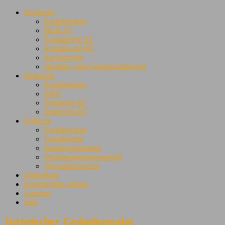
Zivilrecht
Eselsbrücken
BGB AT
Schuldrecht AT
Schuldrecht BT
Sachenrecht
Handels- und Gesellschaftsrecht
Strafrecht
Eselsbrücken
StPO
Strafrecht AT
Strafrecht BT
Ö-Recht
Eselsbrücken
Grundrechte
Staatsorganisation
Verfassungsprozessrecht
Verwaltungsrecht
Onlinekurs
Kommentare mieten
Literatur
Jobs
Juristischer Gedankensalat