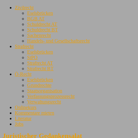
Zivilrecht
Eselsbrücken
BGB AT
Schuldrecht AT
Schuldrecht BT
Sachenrecht
Handels- und Gesellschaftsrecht
Strafrecht
Eselsbrücken
StPO
Strafrecht AT
Strafrecht BT
Ö-Recht
Eselsbrücken
Grundrechte
Staatsorganisation
Verfassungsprozessrecht
Verwaltungsrecht
Onlinekurs
Kommentare mieten
Literatur
Jobs
Juristischer Gedankensalat