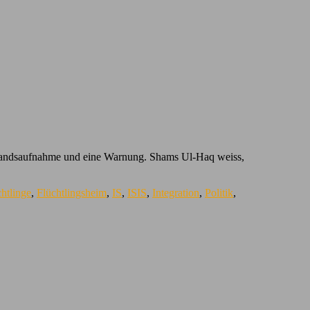
 Bestandsaufnahme und eine Warnung. Shams Ul-Haq weiss,
htlinge
,
Flüchtlingsheim
,
IS
,
ISIS
,
Integration
,
Politik
,