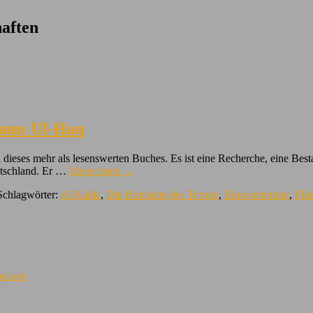
aften
Shams Ul-Haq
itel dieses mehr als lesenswerten Buches. Es ist eine Recherche, eine
eutschland. Er …
Weiterlesen
→
Schlagwörter:
Al Kaida
,
Die Brutstätte des Terrors
,
Einwanderung
,
Flüc
nschutz