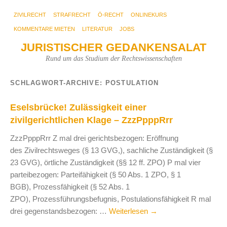
ZIVILRECHT
STRAFRECHT
Ö-RECHT
ONLINEKURS
KOMMENTARE MIETEN
LITERATUR
JOBS
JURISTISCHER GEDANKENSALAT
Rund um das Studium der Rechtswissenschaften
SCHLAGWORT-ARCHIVE:
POSTULATION
Eselsbrücke! Zulässigkeit einer
zivilgerichtlichen Klage – ZzzPpppRrr
ZzzPpppRrr Z mal drei gerichtsbezogen: Eröffnung
des Zivilrechtsweges (§ 13 GVG,), sachliche Zuständigkeit (§
23 GVG), örtliche Zuständigkeit (§§ 12 ff. ZPO) P mal vier
parteibezogen: Parteifähigkeit (§ 50 Abs. 1 ZPO, § 1
BGB), Prozessfähigkeit (§ 52 Abs. 1
ZPO), Prozessführungsbefugnis, Postulationsfähigkeit R mal
drei gegenstandsbezogen: …
Weiterlesen
→