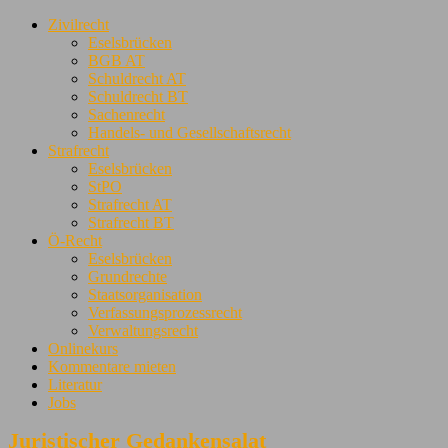
Zivilrecht
Eselsbrücken
BGB AT
Schuldrecht AT
Schuldrecht BT
Sachenrecht
Handels- und Gesellschaftsrecht
Strafrecht
Eselsbrücken
StPO
Strafrecht AT
Strafrecht BT
Ö-Recht
Eselsbrücken
Grundrechte
Staatsorganisation
Verfassungsprozessrecht
Verwaltungsrecht
Onlinekurs
Kommentare mieten
Literatur
Jobs
Juristischer Gedankensalat