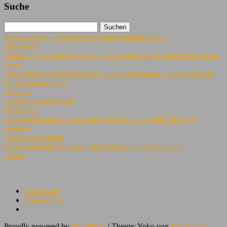
Suche
Referendariat – Telekommunikation/Digitalisierung
Düsseldorf
Senior Legal Counsel (m/w/d) – IT Contracting & Procurement Law
Bonn
Jurist/Wirtschaftsjurist (m/w/d) – Legal Operations, Governance &
Prozessmanagement
Bielefeld
Legal Counsel (m/w/d)
Meerbusch
Rechtsreferendar Anwalts- und Wahlstation ab Juni 2026 (all
genders)
Frankfurt am Main
Rechtsreferendar Anwalts- und Wahlstation (all genders)
Siegen
Impressum
Datenschutz
Proudly powered by
WordPress
|
Theme: Yoko von
Elmastudio