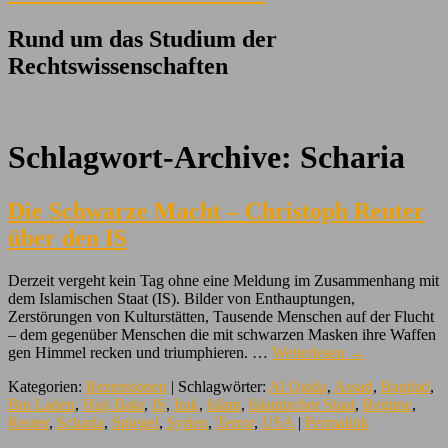
Rund um das Studium der
Rechtswissenschaften
Schlagwort-Archive:
Scharia
Die Schwarze Macht – Christoph Reuter
über den IS
Derzeit vergeht kein Tag ohne eine Meldung im Zusammenhang mit
dem Islamischen Staat (IS). Bilder von Enthauptungen,
Zerstörungen von Kulturstätten, Tausende Menschen auf der Flucht
– dem gegenüber Menschen die mit schwarzen Masken ihre Waffen
gen Himmel recken und triumphieren. …
Weiterlesen
→
Kategorien:
Rezensionen
| Schlagwörter:
Al Qaida
,
Assad
,
Bagdad
,
Bin Laden
,
Haji Bakr
,
IS
,
Irak
,
Islam
,
Islamischer Staat
,
Regime
,
Reuter
,
Scharia
,
Spiegel
,
Syrien
,
Terror
,
USA
|
Permalink