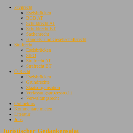
Zivilrecht
Eselsbrücken
BGB AT
Schuldrecht AT
Schuldrecht BT
Sachenrecht
Handels- und Gesellschaftsrecht
Strafrecht
Eselsbrücken
StPO
Strafrecht AT
Strafrecht BT
Ö-Recht
Eselsbrücken
Grundrechte
Staatsorganisation
Verfassungsprozessrecht
Verwaltungsrecht
Onlinekurs
Kommentare mieten
Literatur
Jobs
Juristischer Gedankensalat