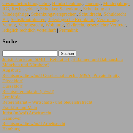
Gesamtbetrachtungslehre
,
Handschenkung
,
Jauernig
,
Minderjährige
,
RG
,
Rechtsgebiete
,
Schenker
,
Schenkung
,
Schenkung an
Minderjährige
,
Schenkungsversprechen
,
Schuldrecht
,
Schuldrecht
BT
,
Selbstkontrahieren
,
Teleologische Reduktion
,
Verarmung
,
Vertrag
,
Vertragsrecht
,
Wohnung
,
Zivilrecht
,
gesetzlicher Vertreter
,
lediglich rechtlich vorteilhaft
|
Permalink
Suche
Juristin/Jurist am StMB – Referat 54 „S-Bahnen und Bahnausbau
München und Nürnberg“
Augsburg
Rechtsanwälte w/m/d Gesellschaftsrecht | M&A | Private Equity
Düsseldorf
Düsseldorf
Rechtsreferendar:in (m/w/d)
Lemförde
Referendariat – Wirtschafts- und Steuerstrafrecht
Frankfurt am Main
Jurist (m/w/d) Arbeitsrecht
Hannover
Rechtsanwälte w/m/d Arbeitsrecht
Hamburg