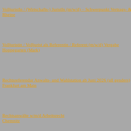
VolljuristIn / (Wirtschafts-) JuristIn (m/w/d) – Schwerpunkt Vertrags- 
Rheine
Volljuristin / Volljurist als Referentin / Referent (m/w/d) Vergabe
Hoppegarten (Mark)
Rechtsreferendar Anwalts- und Wahlstation ab Juni 2026 (all genders)
Frankfurt am Main
Rechtsanwälte w/m/d Arbeitsrecht
Chemnitz