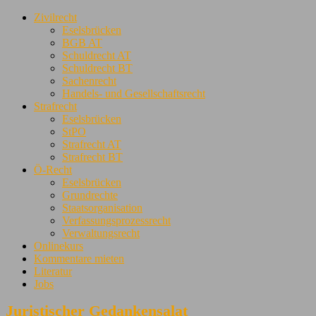
Zivilrecht
Eselsbrücken
BGB AT
Schuldrecht AT
Schuldrecht BT
Sachenrecht
Handels- und Gesellschaftsrecht
Strafrecht
Eselsbrücken
StPO
Strafrecht AT
Strafrecht BT
Ö-Recht
Eselsbrücken
Grundrechte
Staatsorganisation
Verfassungsprozessrecht
Verwaltungsrecht
Onlinekurs
Kommentare mieten
Literatur
Jobs
Juristischer Gedankensalat