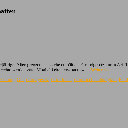
aften
jährige. Altersgrenzen als solche enthält das Grundgesetz nur in Art.
drechte werden zwei Möglichkeiten erwogen: – …
Weiterlesen
→
rziehung
,
GG
,
Grundgesetz
,
Grundrecht
,
Grundrechtsmündigkeit
,
Kind