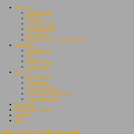
Zivilrecht
Eselsbrücken
BGB AT
Schuldrecht AT
Schuldrecht BT
Sachenrecht
Handels- und Gesellschaftsrecht
Strafrecht
Eselsbrücken
StPO
Strafrecht AT
Strafrecht BT
Ö-Recht
Eselsbrücken
Grundrechte
Staatsorganisation
Verfassungsprozessrecht
Verwaltungsrecht
Onlinekurs
Kommentare mieten
Literatur
Jobs
Juristischer Gedankensalat