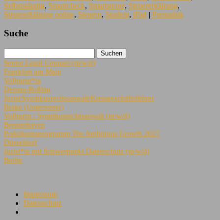
Selbstständig
,
Smartcheck
,
Smartsteuer
,
Steuererklärung
,
Steuererklärung online
,
Steuern
,
Student
,
iPad
|
Permalink
Suche
Senior Legal Counsel (m/w/d)
Frankfurt am Main
Volljurist*in
Dessau-Roßlau
Jurist/Syndikusrechtsanwalt/Kreisgeschäftsführer
Brake (Unterweser)
Volljurist / Syndikusrechtsanwalt (m/w/d)
Bremerhaven
Praktikumsprogramm The Ambitious Growth 2027
Düsseldorf
Jurist*in mit Schwerpunkt Datenschutz (m/w/d)
Berlin
Impressum
Datenschutz