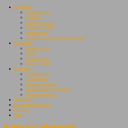
Zivilrecht
Eselsbrücken
BGB AT
Schuldrecht AT
Schuldrecht BT
Sachenrecht
Handels- und Gesellschaftsrecht
Strafrecht
Eselsbrücken
StPO
Strafrecht AT
Strafrecht BT
Ö-Recht
Eselsbrücken
Grundrechte
Staatsorganisation
Verfassungsprozessrecht
Verwaltungsrecht
Onlinekurs
Kommentare mieten
Literatur
Jobs
Juristischer Gedankensalat