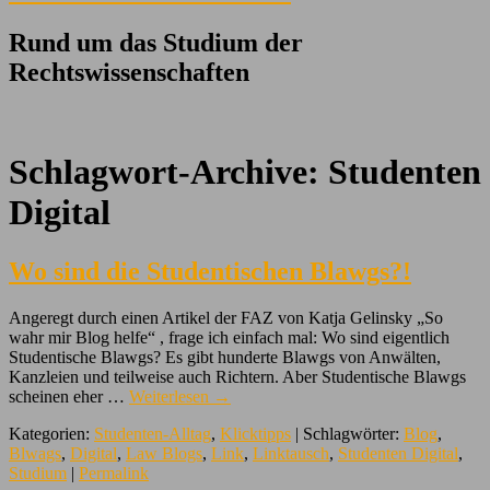
Rund um das Studium der
Rechtswissenschaften
Schlagwort-Archive:
Studenten
Digital
Wo sind die Studentischen Blawgs?!
Angeregt durch einen Artikel der FAZ von Katja Gelinsky „So
wahr mir Blog helfe“ , frage ich einfach mal: Wo sind eigentlich
Studentische Blawgs? Es gibt hunderte Blawgs von Anwälten,
Kanzleien und teilweise auch Richtern. Aber Studentische Blawgs
scheinen eher …
Weiterlesen
→
Kategorien:
Studenten-Alltag
,
Klicktipps
| Schlagwörter:
Blog
,
Blwags
,
Digital
,
Law Blogs
,
Link
,
Linktausch
,
Studenten Digital
,
Studium
|
Permalink