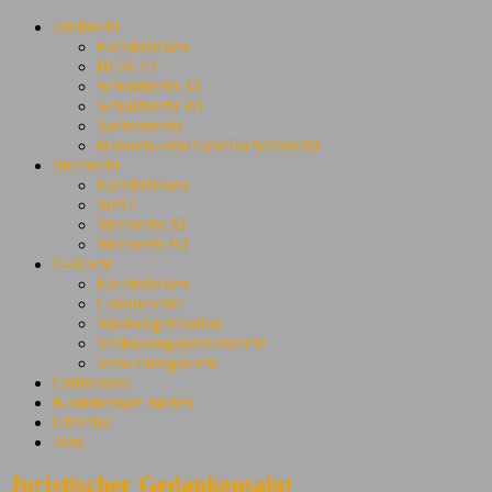
Zivilrecht
Eselsbrücken
BGB AT
Schuldrecht AT
Schuldrecht BT
Sachenrecht
Handels- und Gesellschaftsrecht
Strafrecht
Eselsbrücken
StPO
Strafrecht AT
Strafrecht BT
Ö-Recht
Eselsbrücken
Grundrechte
Staatsorganisation
Verfassungsprozessrecht
Verwaltungsrecht
Onlinekurs
Kommentare mieten
Literatur
Jobs
Juristischer Gedankensalat