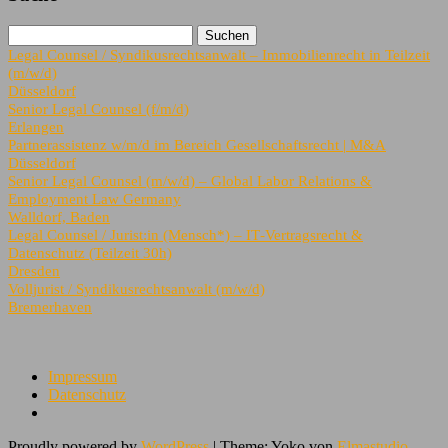
Legal Counsel / Syndikusrechtsanwalt – Immobilienrecht in Teilzeit
(m/w/d)
Düsseldorf
Senior Legal Counsel (f/m/d)
Erlangen
Partnerassistenz w/m/d im Bereich Gesellschaftsrecht | M&A
Düsseldorf
Senior Legal Counsel (m/w/d) – Global Labor Relations &
Employment Law Germany
Walldorf, Baden
Legal Counsel / Jurist:in (Mensch*) – IT‑Vertragsrecht &
Datenschutz (Teilzeit 30h)
Dresden
Volljurist / Syndikusrechtsanwalt (m/w/d)
Bremerhaven
Impressum
Datenschutz
Proudly powered by
WordPress
|
Theme: Yoko von
Elmastudio