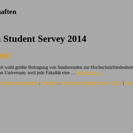
aften
 Student Servey 2014
hen!
weit wohl größte Befragung von Studierenden zur Hochschulzfriedenheit
on Universum, weil jede Fakultät eine …
Weiterlesen
→
,
Studienzufriedenheit
,
Umfrage
,
Universum Student Servey 2014
|
Per