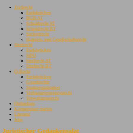
Zivilrecht
Eselsbrücken
BGB AT
Schuldrecht AT
Schuldrecht BT
Sachenrecht
Handels- und Gesellschaftsrecht
Strafrecht
Eselsbrücken
StPO
Strafrecht AT
Strafrecht BT
Ö-Recht
Eselsbrücken
Grundrechte
Staatsorganisation
Verfassungsprozessrecht
Verwaltungsrecht
Onlinekurs
Kommentare mieten
Literatur
Jobs
Juristischer Gedankensalat