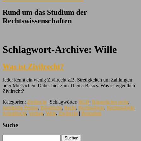
Rund um das Studium der
Rechtswissenschaften
Schlagwort-Archive:
Wille
Was ist Zivilrecht?
Jeder kennt ein wenig Zivilrecht,z.B. Stretigkeiten um Zahlungen
oder Mietsachen. Daher hier zum Thema Basics: Was ist eigentlich
Zivilrecht?
Kategorien:
Zivilrecht
| Schlagwörter:
BGB
,
Bürgerliches recht
,
Juristische Person
,
Privatrecht
,
Recht
,
Rechtsobjekt
,
Rechtssubjekt
,
Schuldrecht
,
Vertrag
,
Wille
,
Zivilrecht
|
Permalink
Suche