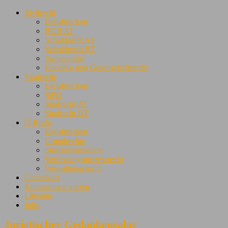
Zivilrecht
Eselsbrücken
BGB AT
Schuldrecht AT
Schuldrecht BT
Sachenrecht
Handels- und Gesellschaftsrecht
Strafrecht
Eselsbrücken
StPO
Strafrecht AT
Strafrecht BT
Ö-Recht
Eselsbrücken
Grundrechte
Staatsorganisation
Verfassungsprozessrecht
Verwaltungsrecht
Onlinekurs
Kommentare mieten
Literatur
Jobs
Juristischer Gedankensalat