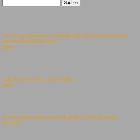
Jurist/in für Energierecht, Energiekartellrecht, Energiesicherungs-
recht im TMUENF (m/w/d)*
Erfurt
Volljurist/-in (w/m/d) – 2026/5-062/L
Bonn
Legal Counsel – Fokus Immobilienrecht in Teilzeit (m/w/d)
Bayreuth