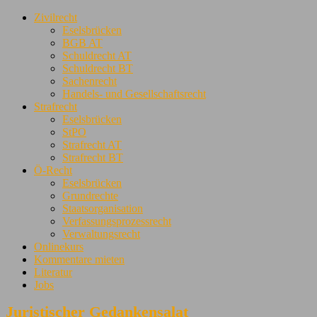
Zivilrecht
Eselsbrücken
BGB AT
Schuldrecht AT
Schuldrecht BT
Sachenrecht
Handels- und Gesellschaftsrecht
Strafrecht
Eselsbrücken
StPO
Strafrecht AT
Strafrecht BT
Ö-Recht
Eselsbrücken
Grundrechte
Staatsorganisation
Verfassungsprozessrecht
Verwaltungsrecht
Onlinekurs
Kommentare mieten
Literatur
Jobs
Juristischer Gedankensalat