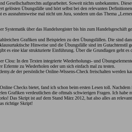
Gesellschaftsrechts aufgearbeitet. Soweit nichts unbekanntes. Dieses S
rt gelösten Übungsfälle und hört selbst bei den relevanten Definitionen
geht es ausnahmsweise mal nicht um Jura, sondern um das Thema „Ler
ner Systematik über das Handelsregister bis hin zum Handelsgeschäft g
ahlreichen Grafiken und Beispielen zu den Übungsfällen. Die sind dann 
klausurtaktische Hinweise und die Übungsfälle sind im Gutachtenstil ge
gibt es eine klar strukturierte Einführung. Über die Grundlagen geht es
Der Clou: In den Texten integrierte Wiederholungs- und Übungselemente
 Erlernte zu Wiederholen oder um sich einfach mal zu testen.
ademy.de der persönliche Online-Wissens-Check freischalten werden kan
Online Checks bietet, fand ich schon beim ersten Lesen toll. Nachdem i
 vielen Grafiken verdeutlichen die oftmals schwierigen Fragen. Ich habe
rks! Das Skript ist auf dem Stand März 2012, hat also alles an relevan
s richtige Skript!