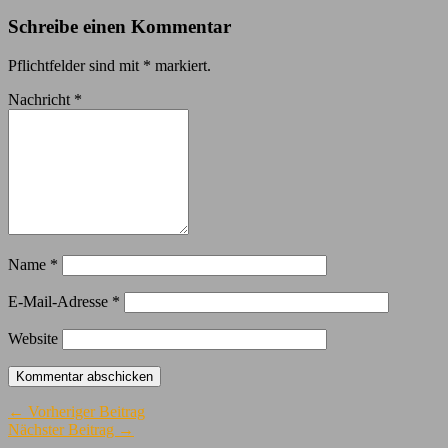
Schreibe einen Kommentar
Pflichtfelder sind mit
*
markiert.
Nachricht
*
Name
*
E-Mail-Adresse
*
Website
← Vorheriger Beitrag
Nächster Beitrag →