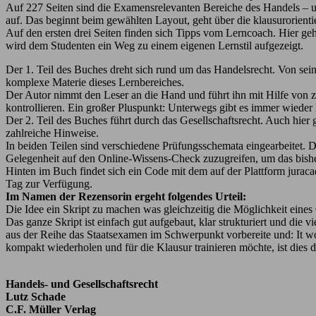
Auf 227 Seiten sind die Examensrelevanten Bereiche des Handels – und 
auf. Das beginnt beim gewählten Layout, geht über die klausurorientie
Auf den ersten drei Seiten finden sich Tipps vom Lerncoach. Hier 
wird dem Studenten ein Weg zu einem eigenen Lernstil aufgezeigt.
Der 1. Teil des Buches dreht sich rund um das Handelsrecht. Von sei
komplexe Materie dieses Lernbereiches.
Der Autor nimmt den Leser an die Hand und führt ihn mit Hilfe von z
kontrollieren. Ein großer Pluspunkt: Unterwegs gibt es immer wieder 
Der 2. Teil des Buches führt durch das Gesellschaftsrecht. Auch hier 
zahlreiche Hinweise.
In beiden Teilen sind verschiedene Prüfungsschemata eingearbeitet. 
Gelegenheit auf den Online-Wissens-Check zuzugreifen, um das bisher
Hinten im Buch findet sich ein Code mit dem auf der Plattform jurac
Tag zur Verfügung.
Im Namen der Rezensorin ergeht folgendes Urteil:
Die Idee ein Skript zu machen was gleichzeitig die Möglichkeit eines 
Das ganze Skript ist einfach gut aufgebaut, klar strukturiert und die
aus der Reihe das Staatsexamen im Schwerpunkt vorbereite und: It wo
kompakt wiederholen und für die Klausur trainieren möchte, ist dies da
Handels- und Gesellschaftsrecht
Lutz Schade
C.F. Müller Verlag