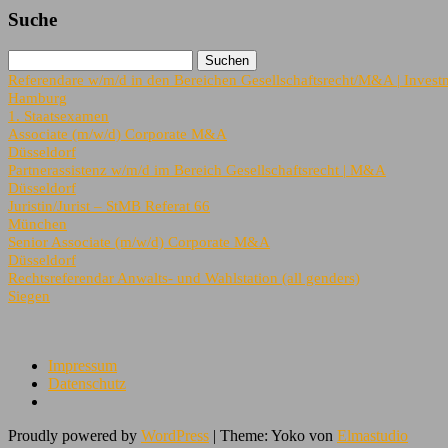
Suche
Referendare w/m/d in den Bereichen Gesellschaftsrecht/M&A | Investm
Hamburg
1. Staatsexamen
Associate (m/w/d) Corporate M&A
Düsseldorf
Partnerassistenz w/m/d im Bereich Gesellschaftsrecht | M&A
Düsseldorf
Juristin/Jurist – StMB Referat 66
München
Senior Associate (m/w/d) Corporate M&A
Düsseldorf
Rechtsreferendar Anwalts- und Wahlstation (all genders)
Siegen
Impressum
Datenschutz
Proudly powered by
WordPress
|
Theme: Yoko von
Elmastudio