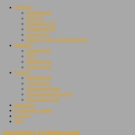
Zivilrecht
Eselsbrücken
BGB AT
Schuldrecht AT
Schuldrecht BT
Sachenrecht
Handels- und Gesellschaftsrecht
Strafrecht
Eselsbrücken
StPO
Strafrecht AT
Strafrecht BT
Ö-Recht
Eselsbrücken
Grundrechte
Staatsorganisation
Verfassungsprozessrecht
Verwaltungsrecht
Onlinekurs
Kommentare mieten
Literatur
Jobs
Juristischer Gedankensalat