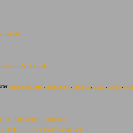
entätigkeit
entfonds | Aufsichtsrecht
rter:
Gesellschaftsrecht
,
Handelsrecht
,
Lehrbuch
,
Müller
,
Schade
,
Skri
tsrecht – Lutz Schade" - jusmeum.de
für Oktober 2012 | world wide Brandenburg