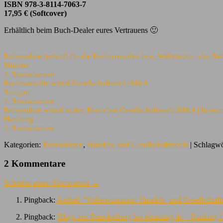
ISBN 978-3-8114-7063-7
17,95 € (Softcover)
Erhältlich beim Buch-Dealer eures Vertrauens 🙂
Referendare (m/w/d) für die Rechtsanwalts- bzw. Wahlstation oder Neb
Münster
1. Staatsexamen
Rechtsanwälte w/m/d Gesellschaftsrecht/M&A
Stuttgart
2. Staatsexamen
Referendare w/m/d in den Bereichen Gesellschaftsrecht/M&A | Investm
Hamburg
1. Staatsexamen
Kategorien:
Rezensionen
,
Handels- und Gesellschaftsrecht
| Schlagwö
2 Kommentare
Schreibe einen Kommentar →
Pingback:
Artikel: "Videorezension: Handels- und Gesellschaf
Pingback:
Blogs aus Brandenburg bei ebuzzing.de – Ranking 