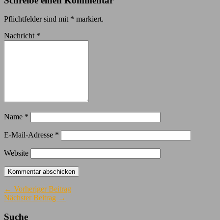
Schreibe einen Kommentar
Pflichtfelder sind mit
*
markiert.
Nachricht
*
Name
*
E-Mail-Adresse
*
Website
← Vorheriger Beitrag
Nächster Beitrag →
Suche