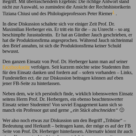
Begriff. Mit überraschendem Ergebnis: Die richtige Antwort stand
nicht zur Auswahl, so zumindest die Ansicht der Rechtshistorikerin
1
Tiziana Chiusi und des Philologieprofessors Peter Riemer
.
In diese Diskussion schaltete sich vor einiger Zeit Prof. Dr.
Maximilian Herberger ein. Er tritt ein für die – zu Unrecht – so arg
beschimpfte Jurastudentin. Er hat an Günther Jauch geschrieben, er
hat die Produktionsfirma angesprochen. Während Jauch nichteinmal
den Brief annahm, ist sich die Produktionsfirma keiner Schuld
bewusst.
Den ganzen Einsatz von Prof. Dr. Herberger kann man auf seiner
Facebookseite
verfolgen. Seit kurzem möchte seine Studenten ihm
für den Einsatz danken und fordern auf – sofern vorhanden – Links,
Fundestellen ect. die zur Diskussion beitragen können auf eben
jener FB-Seite zu hinterlassen.
Neben dem, wie ich persönlich finde, wirklich lobenswerten Einsatz
seitens Herrn Prof. Dr. Herbergers, ein ebenso beachtenswerter
Einsatz seiner Studenten! Von soviel Engagement kann sich so
manch ein Professor gut und gerne
„ein Stück abschneiden“
🙂
Wer also noch etwas zur Diskussion um den Begriff „Tribüne“ –
Bedeutung und Herkunft – beitragen kann, der möge es auf der FB
Seite von Prof. Dr. Herberger hinterlassen. Alternativ könnt ihr auch