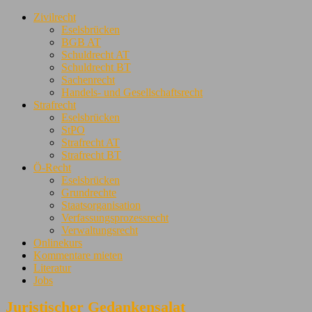
Zivilrecht
Eselsbrücken
BGB AT
Schuldrecht AT
Schuldrecht BT
Sachenrecht
Handels- und Gesellschaftsrecht
Strafrecht
Eselsbrücken
StPO
Strafrecht AT
Strafrecht BT
Ö-Recht
Eselsbrücken
Grundrechte
Staatsorganisation
Verfassungsprozessrecht
Verwaltungsrecht
Onlinekurs
Kommentare mieten
Literatur
Jobs
Juristischer Gedankensalat