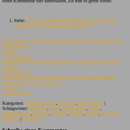
einen Kommentar hier hinterlassen, ich leite es gerne weiter.
Siehe:
http://www.lto.de/recht/hintergruende/h/wer-wird-
millionaer-jauch-tribuene-wiederholung/
↩
Referendare (m/w/d) für die Rechtsanwalts- bzw. Wahlstation oder
Nebentätigkeit
Münster
1. Staatsexamen
Rechtsanwälte w/m/d Dispute Resolution | Commercial Contracts
Hamburg
2. Staatsexamen
Referendare w/m/d in den Bereichen Gesellschaftsrecht/M&A |
Investmentfonds | Aufsichtsrecht
Hamburg
1. Staatsexamen
Kategorien:
Studenten-Alltag
,
Zivilrecht
,
Sehenswertes
|
Schlagwörter:
Herberger
,
Jauch
,
Jurastudentin
,
Latein
,
Publikumsjoker
,
Römisch
,
Tribunal
,
Tribüne
,
WWM
,
Wer wird
Millionär
|
Permalink