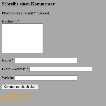
Schreibe einen Kommentar
Pflichtfelder sind mit
*
markiert.
Nachricht
*
Name
*
E-Mail-Adresse
*
Website
← Vorheriger Beitrag
Nächster Beitrag →