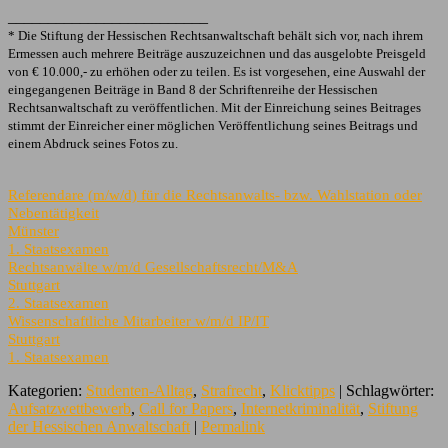
_________________________
* Die Stiftung der Hessischen Rechtsanwaltschaft behält sich vor, nach ihrem
Ermessen auch mehrere Beiträge auszuzeichnen und das ausgelobte Preisgeld
von € 10.000,- zu erhöhen oder zu teilen. Es ist vorgesehen, eine Auswahl der
eingegangenen Beiträge in Band 8 der Schriftenreihe der Hessischen
Rechtsanwaltschaft zu veröffentlichen. Mit der Einreichung seines Beitrages
stimmt der Einreicher einer möglichen Veröffentlichung seines Beitrags und
einem Abdruck seines Fotos zu.
Referendare (m/w/d) für die Rechtsanwalts- bzw. Wahlstation oder
Nebentätigkeit
Münster
1. Staatsexamen
Rechtsanwälte w/m/d Gesellschaftsrecht/M&A
Stuttgart
2. Staatsexamen
Wissenschaftliche Mitarbeiter w/m/d IP/IT
Stuttgart
1. Staatsexamen
Kategorien:
Studenten-Alltag
,
Strafrecht
,
Klicktipps
| Schlagwörter:
Aufsatzwettbewerb
,
Call for Papers
,
Internetkriminalität
,
Stiftung
der Hessischen Anwaltschaft
|
Permalink