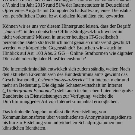
e.V. sind im Jahr 2015 rund 51% der Internetnutzer in Deutschland
Opfer eines Angriffs mit Computer-Schadsoftware, eines Diebstahls
von persönlichen Daten bzw. digitalen Identitäten etc. geworden.
Können wir es uns vor diesem Hintergrund leisten, dass der Begriff
„Internet“
in dem deutschen Offline-Strafgesetzbuch weiterhin
nicht vorkommt? Müssen in unserer heutigen IT-Gesellschaft
persönliche Daten strafrechtlich nicht genauso umfassend geschützt
werden wie körperliche Gegenstände? Brauchen wir – auch im
Hinblick auf Art. 103 Abs. 2 GG – Online-Strafnormen wie digitaler
Diebstahl oder digitaler Hausfriedensbruch?
Die Internetkriminalität entwickelt sich zudem ständig weiter. Nach
den aktuellen Erkenntnissen des Bundeskriminalamts gewinnt das
Geschäftsmodell
„Cybercrime-as-a-Service“
im Internet mehr und
mehr an Bedeutung. Die digitale Schattenwirtschaft im Internet
(
„Underground Economy“
) stellt auch technischen Laien eine große
Bandbreite an Dienstleistungen zur Verfügung, welche die
Durchführung jeder Art von Internetkriminalität ermöglichen.
Das kriminelle Angebot umfasst die Bereitstellung von
Kommunikationsforen über verschiedenste Anonymisierungsdienste
bis hin zur Erstellung von individuellen Schadprogrammen und
künstlichen Identitäten.