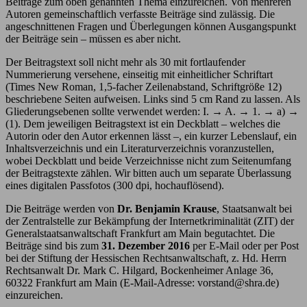
Beiträge zum oben genannten Thema einzureichen. Von mehreren
Autoren gemeinschaftlich verfasste Beiträge sind zulässig. Die
angeschnittenen Fragen und Überlegungen können Ausgangspunkt
der Beiträge sein – müssen es aber nicht.
Der Beitragstext soll nicht mehr als 30 mit fortlaufender
Nummerierung versehene, einseitig mit einheitlicher Schriftart
(Times New Roman, 1,5-facher Zeilenabstand, Schriftgröße 12)
beschriebene Seiten aufweisen. Links sind 5 cm Rand zu lassen. Als
Gliederungsebenen sollte verwendet werden: I. → A. → 1. → a) →
(1). Dem jeweiligen Beitragstext ist ein Deckblatt – welches die
Autorin oder den Autor erkennen lässt –, ein kurzer Lebenslauf, ein
Inhaltsverzeichnis und ein Literaturverzeichnis voranzustellen,
wobei Deckblatt und beide Verzeichnisse nicht zum Seitenumfang
der Beitragstexte zählen. Wir bitten auch um separate Überlassung
eines digitalen Passfotos (300 dpi, hochauflösend).
Die Beiträge werden von
Dr. Benjamin Krause
, Staatsanwalt bei
der Zentralstelle zur Bekämpfung der Internetkriminalität (ZIT) der
Generalstaatsanwaltschaft Frankfurt am Main begutachtet. Die
Beiträge sind bis zum
31. Dezember 2016
per E-Mail oder per Post
bei der Stiftung der Hessischen Rechtsanwaltschaft, z. Hd. Herrn
Rechtsanwalt Dr. Mark C. Hilgard, Bockenheimer Anlage 36,
60322 Frankfurt am Main (E-Mail-Adresse: vorstand@shra.de)
einzureichen.