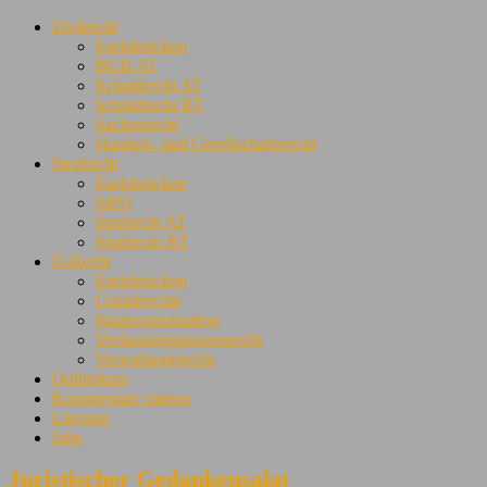
Zivilrecht
Eselsbrücken
BGB AT
Schuldrecht AT
Schuldrecht BT
Sachenrecht
Handels- und Gesellschaftsrecht
Strafrecht
Eselsbrücken
StPO
Strafrecht AT
Strafrecht BT
Ö-Recht
Eselsbrücken
Grundrechte
Staatsorganisation
Verfassungsprozessrecht
Verwaltungsrecht
Onlinekurs
Kommentare mieten
Literatur
Jobs
Juristischer Gedankensalat