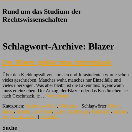
Rund um das Studium der
Rechtswissenschaften
Schlagwort-Archive:
Blazer
Der Blazer gehört zum Juristenlook
Über den Kleidungsstil von Juristen und Jurastudenten wurde schon
vieles geschrieben. Manches wahr, manches nur Einzelfälle und
vieles überzogen. Was aber bleibt, ist die Erkenntnis: Irgendwann
muss er einziehen. Der Anzug, der Blazer oder das Kostümchen. Je
nach Geschmack, je …
Weiterlesen
→
Kategorien:
Studenten-Alltag
,
Klicktipps
| Schlagwörter:
Blazer
,
Italien
,
Juristen
,
Juristenstil
,
Mode
,
Onlineshop
,
Praktikum
,
Yunolia
,
my passion for life
|
Permalink
Suche