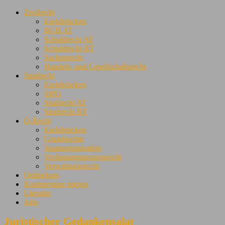
Zivilrecht
Eselsbrücken
BGB AT
Schuldrecht AT
Schuldrecht BT
Sachenrecht
Handels- und Gesellschaftsrecht
Strafrecht
Eselsbrücken
StPO
Strafrecht AT
Strafrecht BT
Ö-Recht
Eselsbrücken
Grundrechte
Staatsorganisation
Verfassungsprozessrecht
Verwaltungsrecht
Onlinekurs
Kommentare mieten
Literatur
Jobs
Juristischer Gedankensalat