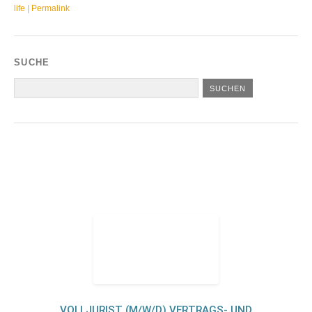
life
|
Permalink
SUCHE
VOLLJURIST (M/W/D) VERTRAGS- UND