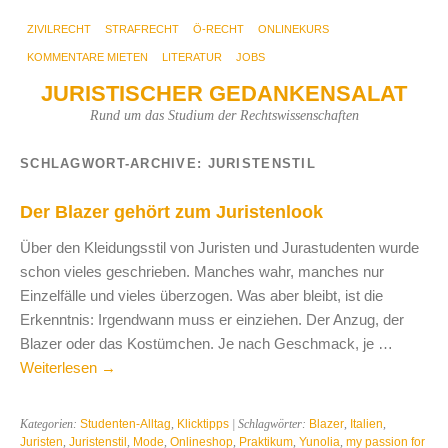
ZIVILRECHT
STRAFRECHT
Ö-RECHT
ONLINEKURS
KOMMENTARE MIETEN
LITERATUR
JOBS
JURISTISCHER GEDANKENSALAT
Rund um das Studium der Rechtswissenschaften
SCHLAGWORT-ARCHIVE:
JURISTENSTIL
Der Blazer gehört zum Juristenlook
Über den Kleidungsstil von Juristen und Jurastudenten wurde
schon vieles geschrieben. Manches wahr, manches nur
Einzelfälle und vieles überzogen. Was aber bleibt, ist die
Erkenntnis: Irgendwann muss er einziehen. Der Anzug, der
Blazer oder das Kostümchen. Je nach Geschmack, je …
Weiterlesen
→
Kategorien:
Studenten-Alltag
,
Klicktipps
| Schlagwörter:
Blazer
,
Italien
,
Juristen
,
Juristenstil
,
Mode
,
Onlineshop
,
Praktikum
,
Yunolia
,
my passion for